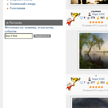
Технический словарь
Голосования
утреннее
Sergey S [20]
9
370
365
Рассылка
29 декабря 2012 года в 20
Фотоновости: новинки, технологии,
события
*
Sergey S [20]
7
377
353
28 апреля 2013 года в 12: