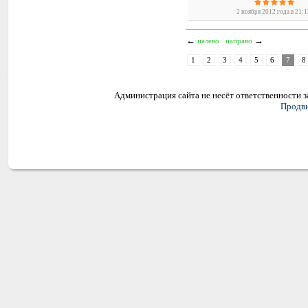
2 ноября 2012 года в 21:
←
→
налево
направо
1
2
3
4
5
6
7
8
Администрация сайта не несёт ответственности 
Продви