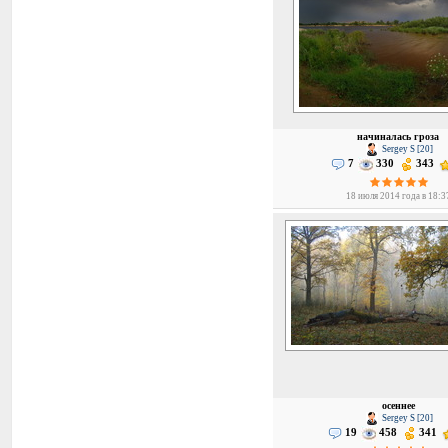
начиналась гроза
Sergey S [20]
7
330
343
18 июля 2014 года в 18:3
осеннее
Sergey S [20]
19
458
341