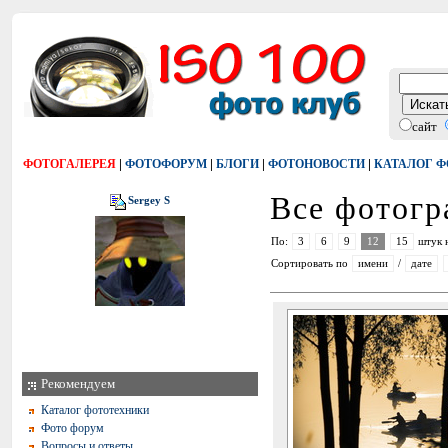
сайт
|
|
|
|
ФОТОГАЛЕРЕЯ
ФОТОФОРУМ
БЛОГИ
ФОТОНОВОСТИ
КАТАЛОГ 
Все фотог
Sergey S
По:
3
6
9
12
15
штук 
Сортировать по
имени
/
дате
Рекомендуем
Каталог фототехники
Фото форум
Вопросы и ответы