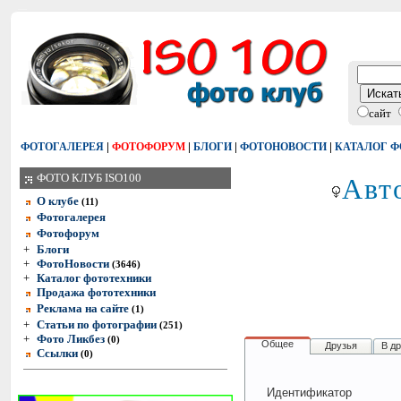
сайт
|
|
|
|
ФОТОГАЛЕРЕЯ
ФОТОФОРУМ
БЛОГИ
ФОТОНОВОСТИ
КАТАЛОГ 
Авт
ФОТО КЛУБ ISO100
О клубе
(11)
Фотогалерея
Фотофорум
+
Блоги
+
ФотоНовости
(3646)
+
Каталог фототехники
Продажа фототехники
Реклама на сайте
(1)
+
Статьи по фотографии
(251)
+
Фото Ликбез
(0)
Общее
Друзья
В д
Ссылки
(0)
Идентификатор