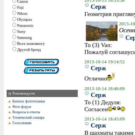
2013-10-15 18:33:38
Canon
Серж
Fuji
Геометрия приглян
Nikon
Olympus
2013-10
Panasonic
Осенн
Sony
Се
Samsung
Всех понемногу
To (3) Van:
Другой бренд
Пожалуй соглашусь
2013-10-14 19:14:52
Серж
Отлично
2013-10-14 18:46:09
Рекомендуем
Серж
To (1) Дедуля:
Каталог фототехники
Фото форум
Согласен
Вопросы и ответы
Технический словарь
2013-10-14 18:45:09
Голосования
Серж
В шахматы такими 