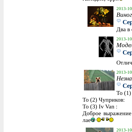
2013-10
Виног
Се
Два в
2013-10
Модел
Се
Отлич
2013-10
Незна
Се
To (1
To (2) Чуприков:
To (3) Iv Van :
Доброе выражение 
лае
2013-10