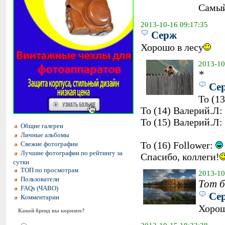
Самый
2013-10-16 09:17:35
Серж
Хорошо в лесу
2013-10
*
Се
To (13
To (14) Валерий.Л:
To (15) Валерий.Л:
Общие галереи
Личные альбомы
To (16) Follower:
Свежие фотографии
Лучшие фотографии по рейтингу за
Спасибо, коллеги!
сутки
ТОП по просмотрам
2013-10
Пользователи
Тот б
FAQs (ЧАВО)
Се
Комментарии
Хоро
Какой бренд вы кормите?