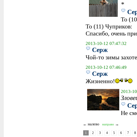
*
Се
To (10)
To (11) Чуприков:
Спасибо, очень пр
2013-10-12 07:47:32
Серж
Чой-то зимы захот
2013-10-12 07:46:49
Серж
Жизненно!
2013-10
Злове
Се
Не см
← налево
→
направо
1
2
3
4
5
6
7
8