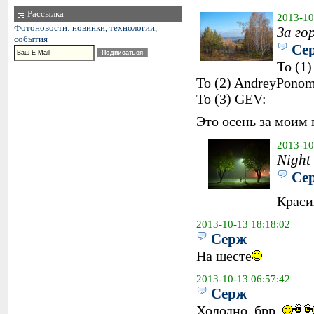
Рассылка
2013-10
Фотоновости: новинки, технологии,
За го
события
Се
To (1)
To (2) AndreyPonom
To (3) GEV:
Это осень за моим
2013-10
Night
Се
Краси
2013-10-13 18:18:02
Серж
На шесте
2013-10-13 06:57:42
Серж
Холодно, брр..