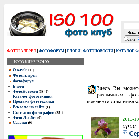
сайт
|
|
|
|
ФОТОГАЛЕРЕЯ
ФОТОФОРУМ
БЛОГИ
ФОТОНОВОСТИ
КАТАЛОГ 
ФОТО КЛУБ ISO100
О клубе
(11)
Фотогалерея
Фотофорум
+
Блоги
Здесь Вы может
+
ФотоНовости
(3646)
различным фо
+
Каталог фототехники
комментариям никако
Продажа фототехники
Реклама на сайте
(1)
+
Статьи по фотографии
(251)
+
Фото Ликбез
(0)
2013-10
Ссылки
(0)
ирис
Се