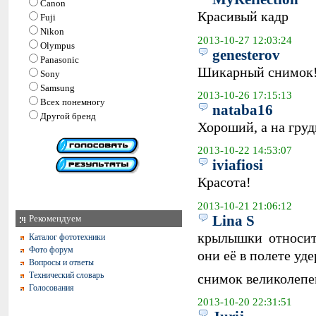
Canon
Красивый кадр
Fuji
Nikon
2013-10-27 12:03:24
Olympus
genesterov
Panasonic
Шикарный снимок
Sony
Samsung
2013-10-26 17:15:13
Всех понемногу
nataba16
Другой бренд
Хороший, а на гру
2013-10-22 14:53:07
iviafiosi
Красота!
2013-10-21 21:06:12
Lina S
Рекомендуем
крылышки относит
Каталог фототехники
Фото форум
они её в полете у
Вопросы и ответы
Технический словарь
снимок великолепен
Голосования
2013-10-20 22:31:51