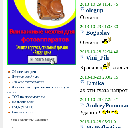
2013-10-29 11:45:45
olegup
Отлично
2013-10-29 01:38:33
Boguslav
Отлично!
2013-10-28 22:34:48
Vini_Pih
Красавец
, жаль
Общие галереи
Личные альбомы
2013-10-28 20:02:15
Ernika
Свежие фотографии
Лучшие фотографии по рейтингу за
ах эти глаза напрот
сутки
ТОП по просмотрам
2013-10-28 07:28:47
Пользователи
AndreyPonoma
FAQs (ЧАВО)
Удачно !
Комментарии
Какой бренд вы кормите?
2013-10-28 05:31:01
MyReflection