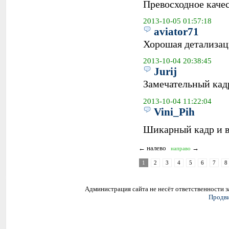
Превосходное качес
2013-10-05 01:57:18
aviator71
Хорошая детализац
2013-10-04 20:38:45
Jurij
Замечательный кад
2013-10-04 11:22:04
Vini_Pih
Шикарный кадр и в
← налево
→
направо
1
2
3
4
5
6
7
8
Администрация сайта не несёт ответственности 
Продви