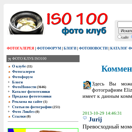
сайт
|
|
|
|
ФОТОГАЛЕРЕЯ
ФОТОФОРУМ
БЛОГИ
ФОТОНОВОСТИ
КАТАЛОГ 
ФОТО КЛУБ ISO100
Коммен
О клубе
(11)
Фотогалерея
Фотофорум
+
Блоги
Здесь Вы може
+
ФотоНовости
(3646)
фотографиям Eliz
+
Каталог фототехники
имеет к данным комм
Продажа фототехники
Реклама на сайте
(1)
+
Статьи по фотографии
(251)
+
Фото Ликбез
(0)
2013-10-29 14:46:31
Ссылки
(0)
Jurij
Превосходный мом