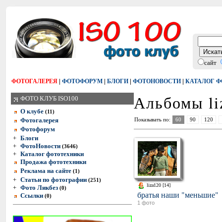
сайт
|
|
|
|
ФОТОГАЛЕРЕЯ
ФОТОФОРУМ
БЛОГИ
ФОТОНОВОСТИ
КАТАЛОГ 
Альбомы li
ФОТО КЛУБ ISO100
О клубе
(11)
Фотогалерея
Показывать по:
60
90
120
Фотофорум
+
Блоги
+
ФотоНовости
(3646)
+
Каталог фототехники
Продажа фототехники
Реклама на сайте
(1)
+
Статьи по фотографии
(251)
liza120 [14]
+
Фото Ликбез
(0)
братья наши "меньшие"
Ссылки
(0)
1 фото