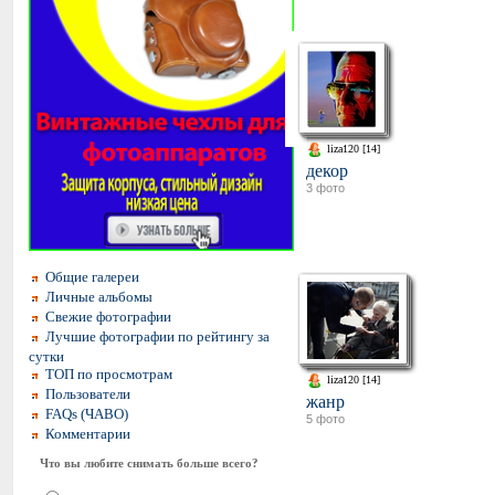
liza120 [14]
декор
3 фото
Общие галереи
Личные альбомы
Свежие фотографии
Лучшие фотографии по рейтингу за
сутки
ТОП по просмотрам
liza120 [14]
Пользователи
жанр
FAQs (ЧАВО)
5 фото
Комментарии
Что вы любите снимать больше всего?