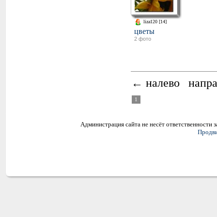
liza120 [14]
цветы
2 фото
← налево напр
1
Администрация сайта не несёт ответственности 
Продви