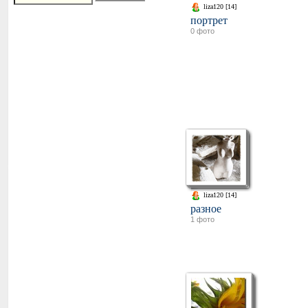
liza120 [14]
портрет
0 фото
liza120 [14]
разное
1 фото