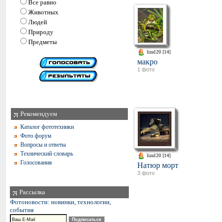
Все равно
Животных
Людей
Природу
Предметы
liza120 [14]
макро
1 фото
Рекомендуем
Каталог фототехники
Фото форум
Вопросы и ответы
Технический словарь
liza120 [14]
Голосования
Натюр морт
3 фото
Рассылка
Фотоновости: новинки, технологии,
события