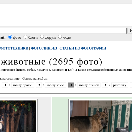
сайт
фото
блоги
форум
люди
|
|
 ФОТОТЕХНИКИ
ФОТО ЛИКБЕЗ
СТАТЬИ ПО ФОТОГРАФИИ
животные (2695 фото)
итомцев (кошек, собак, хомячков, канареек и т.п.), а также сельскохозяйственных животных
к на странице
Ссылка на альбом
/
кол-ву просм.
/
кол-ву комм.
/
кол-ву оценок
/
рейтингу