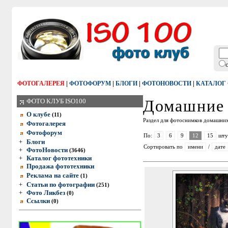
|
|
|
|
ФОТОГАЛЕРЕЯ
ФОТОФОРУМ
БЛОГИ
ФОТОНОВОСТИ
КАТАЛОГ
Домашние 
ФОТО КЛУБ ISO100
О клубе
(11)
Раздел для фотоснимков домашних п
Фотогалерея
Фотофорум
По:
3
6
9
12
15
шту
+
Блоги
Сортировать по
имени
/
дате
+
ФотоНовости
(3646)
+
Каталог фототехники
Продажа фототехники
Реклама на сайте
(1)
+
Статьи по фотографии
(251)
+
Фото Ликбез
(0)
Ссылки
(0)