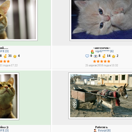
й.....
~ангелочек~
SVE [3]
vip45***** [6]
8
31
4
0
8
14
2
11 года в 17:22
25 апреля 2010 года в 13:32
йка ))
Работяга.
SVE [3]
Fytyrjd [8]