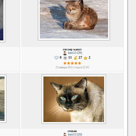
гитлер капут
harri13 [20]
0
11
27
2
23 января 2011 года в 22:02
степан
harri13 [20]