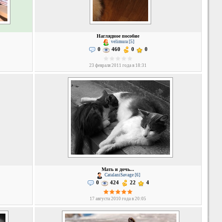
Наглядное пособие
velimura [5]
0
460
0
0
23 февраля 2011 года в 18:31
Мать и дочь...
CatalaniSavage [6]
0
424
22
4
17 августа 2010 года в 20:05