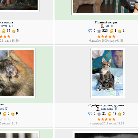
ка жанра
Полный ахтунг
исттт [17]
Vit [2]
87
5
0
523
1
1
22 года в 18:59
6 декабря 2009 года в 01:56
***
С добрым утром, дружок
pop [2]
caminante [8]
8
0
0
0
21
49
5
0 года в 12:15
14 февраля 2011 года в 19:08