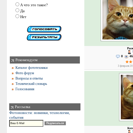
А что это такое?
Да
Нет
Рыжи
0
46
Рекомендуем
3 февраля 20
Каталог фототехники
Фото форум
Вопросы и ответы
Технический словарь
Голосования
Рассылка
Фотоновости: новинки, технологии,
события
Коте