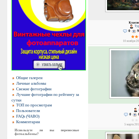
Класси
Тур
0
9
10 ноября 20
Общие галереи
Личные альбомы
Свежие фотографии
Лучшие фотографии по рейтингу за
сутки
ТОП по просмотрам
Пользователи
0
FAQs (ЧАВО)
Комментарии
5 марта 201
Используте ли вы переносные
фотоальбомы?