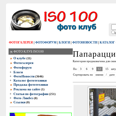
|
|
|
|
ФОТОГАЛЕРЕЯ
ФОТОФОРУМ
БЛОГИ
ФОТОНОВОСТИ
КАТАЛОГ
Папарацци
ФОТО КЛУБ ISO100
О клубе
(11)
Категория предназначена для сни
Фотогалерея
Фотофорум
По:
3
6
9
12
15
шту
+
Блоги
Сортировать по
имени
/
дате
+
ФотоНовости
(3646)
+
Каталог фототехники
Продажа фототехники
Реклама на сайте
(1)
+
Статьи по фотографии
(251)
+
Фото Ликбез
(0)
Ссылки
(0)