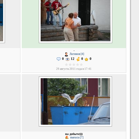
-
Логинов [4]
0
12
0
0
29 августа 2011 года в 17:41
на добыче)))
marusia [7]