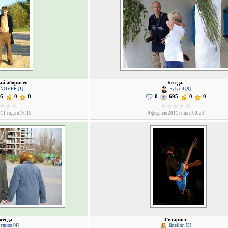
ий абориген
Беседа.
NOVER [1]
Fytyrjd [8]
6
0
0
0
695
0
0
11 года в 16:19
9 февраля 2011 года в 00:24
сегда
Гитарист
гинов [4]
iktelion [5]