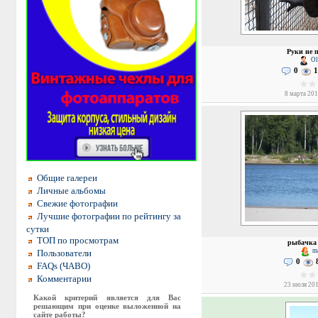
Руки не 
Olg
0
1
8 марта 201
Общие галереи
Личные альбомы
Свежие фотографии
Лучшие фотографии по рейтингу за
сутки
ТОП по просмотрам
рыбачка 
ma
Пользователи
0
FAQs (ЧАВО)
Комментарии
23 июля 201
Какой критерий является для Вас
решающим при оценке выложенной на
сайте работы?