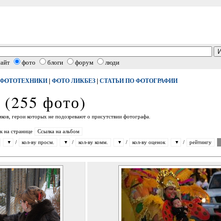
сайт
фото
блоги
форум
люди
|
|
 ФОТОТЕХНИКИ
ФОТО ЛИКБЕЗ
СТАТЬИ ПО ФОТОГРАФИИ
 (255 фото)
мков, герои которых не подозревают о присутствии фотографа.
к на странице
Ссылка на альбом
/
кол-ву просм.
/
кол-ву комм.
/
кол-ву оценок
/
рейтингу