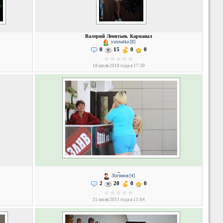
Валерий Леонтьев. Карнавал
yunnatka [8]
0
15
0
0
18 июля 2010 года в 17:30
_
Логинов [4]
2
20
0
0
31 июля 2011 года в 11:04