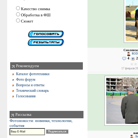
Качество снимка
Обработка в ФШ
Сюжет
Смоленск
ROD
4
2
Рекомендуем
17 февраля 20
Каталог фототехники
Фото форум
Вопросы и ответы
Технический словарь
Голосования
Рассылка
Фотоновости: новинки, технологии,
события
нав
Ло