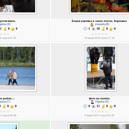
протягивать
Божья коровка в лапах пчелы. Карнавал
ertas [6]
yunnatka [8]
1
0
0
1
18
0
0
1 года в 01:39
18 июля 2010 года в 17:18
и рыбак....
фото на память
rusia [7]
Olgertas [6]
8
0
0
0
11
0
0
1 года в 20:46
8 марта 2011 года в 01:33