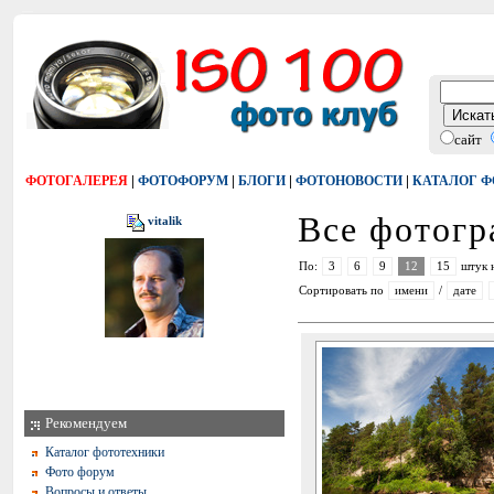
сайт
|
|
|
|
ФОТОГАЛЕРЕЯ
ФОТОФОРУМ
БЛОГИ
ФОТОНОВОСТИ
КАТАЛОГ 
Все фотог
vitalik
По:
3
6
9
12
15
штук 
Сортировать по
имени
/
дате
Рекомендуем
Каталог фототехники
Фото форум
Вопросы и ответы