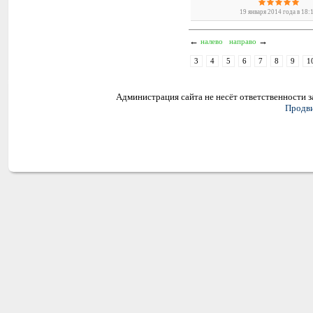
19 января 2014 года в 18:
←
→
налево
направо
3
4
5
6
7
8
9
1
Администрация сайта не несёт ответственности 
Продви