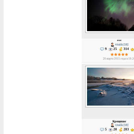
***
vitalik [18]
9
25
314
20 марта 2015 года в 19:
Крещение
vitalik [18]
5
20
283