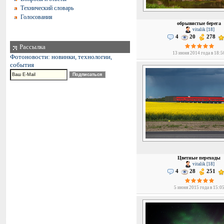
Технический словарь
Голосования
обрывистые берега
vitalik [18]
4
20
278
Рассылка
13 июня 2014 года в 18:5
Фотоновости: новинки, технологии,
события
Цветные переходы
vitalik [18]
4
28
251
5 июня 2015 года в 15:0