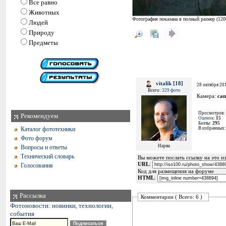
Все равно
Животных
Фотография показана в полный размер (
120
Людей
Природу
Предметы
vitalik [18]
28 октября 201
Всего:
329 фото
Камера:
ca
Просмотров:
Рекомендуем
Оценок
:
15
Баллы:
295
Каталог фототехники
В избранных
Фото форум
Нарва
Вопросы и ответы
Технический словарь
Вы можете послать ссылку на это из
URL
:
Голосования
Код для размещения на форуме
HTML
:
Рассылка
Комментарии ( Всего: 6 )
Фотоновости: новинки, технологии,
события