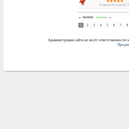
19 апреля 2013 года в 07:
← налево
→
направо
1
2
3
4
5
6
7
8
Администрация сайта не несёт ответственности 
Продви