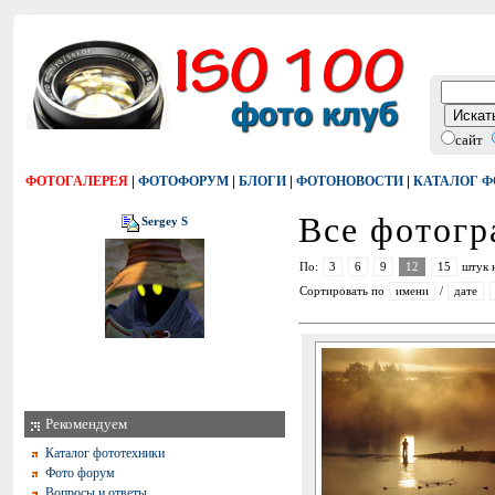
сайт
|
|
|
|
ФОТОГАЛЕРЕЯ
ФОТОФОРУМ
БЛОГИ
ФОТОНОВОСТИ
КАТАЛОГ 
Все фотог
Sergey S
По:
3
6
9
12
15
штук 
Сортировать по
имени
/
дате
Рекомендуем
Каталог фототехники
Фото форум
Вопросы и ответы