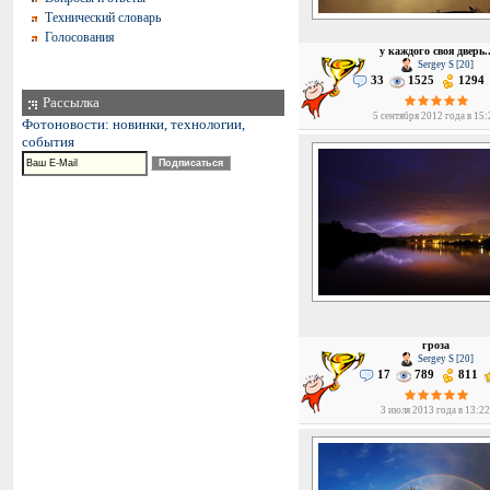
Технический словарь
Голосования
у каждого своя дверь.
Sergey S [20]
33
1525
1294
Рассылка
5 сентября 2012 года в 15:
Фотоновости: новинки, технологии,
события
гроза
Sergey S [20]
17
789
811
3 июля 2013 года в 13:2