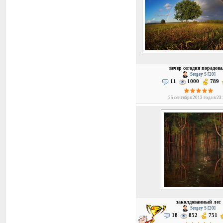
вечер сегодня порадова
Sergey S [20]
11
1000
789
25 сентября 2013 года в 23
заколдованный лес
Sergey S [20]
18
852
751