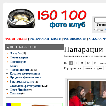
сайт
|
|
|
|
ФОТОГАЛЕРЕЯ
ФОТОФОРУМ
БЛОГИ
ФОТОНОВОСТИ
КАТАЛОГ 
Папарацци 
ФОТО КЛУБ ISO100
О клубе
(11)
Категория предназначена для снимк
Фотогалерея
Фотофорум
По:
3
6
9
12
15
штук 
+
Блоги
Сортировать по
имени
/
дате
+
ФотоНовости
(3646)
+
Каталог фототехники
Продажа фототехники
Реклама на сайте
(1)
+
Статьи по фотографии
(251)
+
Фото Ликбез
(0)
Ссылки
(0)