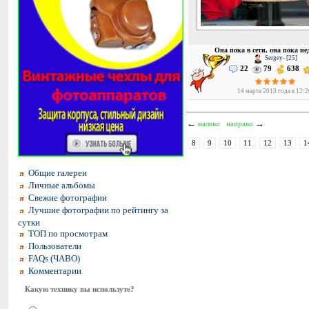
Она пока в сети, она пока не
Sergey- [25]
22
79
638
14 марта 2013 года в 12:
←
→
налево
направо
8
9
10
11
12
13
1
Общие галереи
Личные альбомы
Свежие фотографии
Лучшие фотографии по рейтингу за
сутки
ТОП по просмотрам
Пользователи
FAQs (ЧАВО)
Комментарии
Какую технику вы используте?