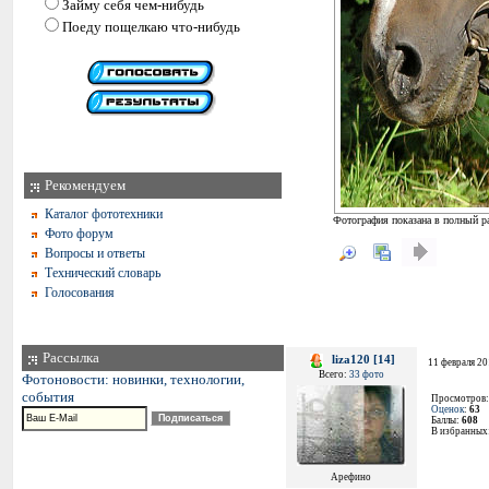
Займу себя чем-нибудь
Поеду пощелкаю что-нибудь
Рекомендуем
Каталог фототехники
Фотография показана в полный ра
Фото форум
Вопросы и ответы
Технический словарь
Голосования
Рассылка
liza120 [14]
11 февраля 20
Всего:
33 фото
Фотоновости: новинки, технологии,
события
Просмотров
Оценок
:
63
Баллы:
608
В избранных
Арефино