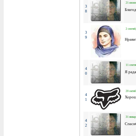
21 июня 
3
Благод
8
2 сентяб
3
9
Нрави
11 сентя
4
Я рада
0
20 октяб
4
Хорош
1
31 январ
4
Спасиб
2