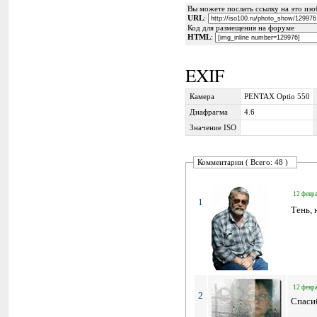
Вы можете послать ссылку на это изоб
URL
:
Код для размещения на форуме
HTML
:
EXIF
Камера
PENTAX Optio 550
Диафрагма
4.6
Значение ISO
Комментарии ( Всего: 48 )
12 февра
1
Тень, 
12 февра
2
Спаси