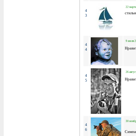
22 марта
4
стиль
3
9 июля 2
4
Нрави
4
26 авгус
4
Нрави
5
30 ноябр
4
6
Симпа