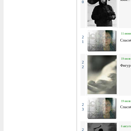
0
11 июня 
2
Спасиб
1
19 июля 
2
Фигур
2
19 июля 
2
Спасиб
3
6 август
2