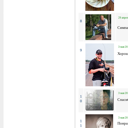
29 апрел
8
Симпа
3 мая 20
9
Хорош
3 мая 20
1
Спаси
0
3 мая 20
1
Понра
1