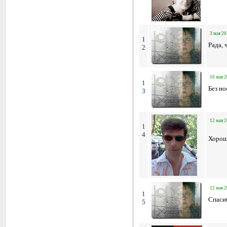
3 мая 20
1
Рада, 
2
10 мая 2
1
Без но
3
12 мая 2
1
4
Хорош
12 мая 2
1
Спаси
5