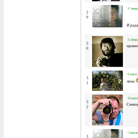
17 январ
2
9
И рада
11 февра
3
нравит
0
9 марта 
3
люкс
1
10 марта
3
Симпа
2
7 апреля
3