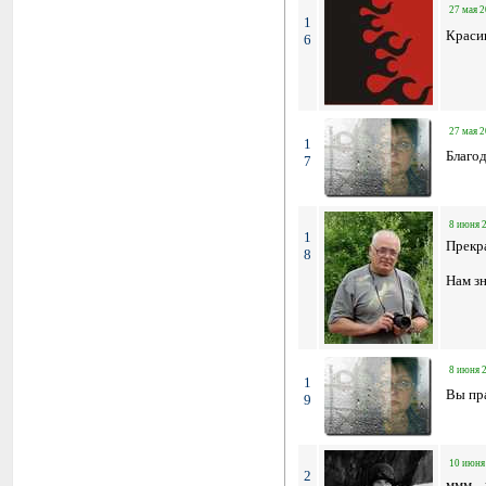
27 мая 2
1
Красив
6
27 мая 2
1
Благод
7
8 июня 2
1
Прекр
8
Нам зн
8 июня 2
1
Вы пр
9
10 июня 
2
ммм...