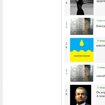
здоро
4
6 август
2
Благо
5
14 январ
2
класс
6
14 январ
2
7
спасиб
17 январ
2
Оч.хо
8
А тепе