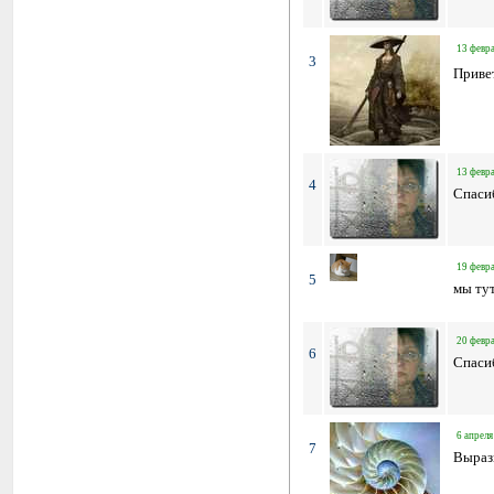
13 февра
3
Приве
13 февра
4
Спаси
19 февра
5
мы тут
20 февра
6
Спасиб
6 апреля
7
Выраз