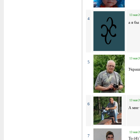
13 мая 2
4
а я бы
13 мая 2
5
Украш
13 мая 2
6
А мне 
13 мая 2
7
To (4)