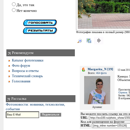
Да, это так
Нет конечно
Фотография показана в полный размер (
980
Рекомендуем
Каталог фототехники
Фото форум
Margarita_N [19]
13 мая 201
Вопросы и ответы
Всего:
464 фото
Технический словарь
Камера:
Объекти
Голосования
Просмотр
Оценок
:
1
Баллы:
14
Рассылка
В избран
Фотоновости: новинки, технологии,
Арзамас
события
Вы можете послать ссылку на это и
URL
:
Код для размещения на форуме
HTML
: