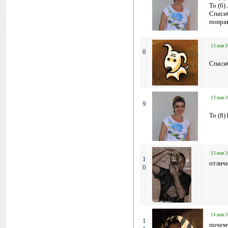
To (6)
Спасиб
понра
13 мая 2
8
Спаси
13 мая 2
9
To (8)
13 мая 2
1
отличн
0
14 мая 2
1
почем