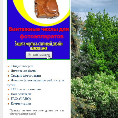
Общие галереи
Личные альбомы
Свежие фотографии
Лучшие фотографии по рейтингу за
сутки
ТОП по просмотрам
Пользователи
FAQs (ЧАВО)
Комментарии
Правда ли что все уже давно до вас
сфотографировано?