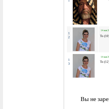
1
14 мая 2
1
To (10
2
14 мая 2
1
To (12
3
Вы не заре