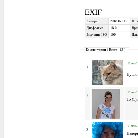
EXIF
Камера
NIKON D60
Фок
Диафрагма
18.0
Вре
Значение ISO
100
Дат
Комментарии ( Всего: 13 )
13 мая 2
1
Пушки
13 мая 2
2
To (1)
13 мая 2
3
Наверн