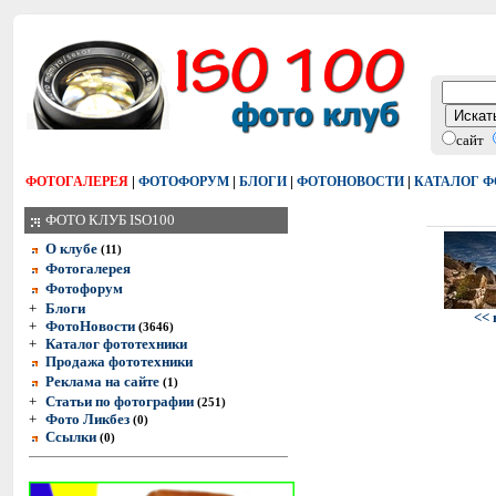
сайт
|
|
|
|
ФОТОГАЛЕРЕЯ
ФОТОФОРУМ
БЛОГИ
ФОТОНОВОСТИ
КАТАЛОГ 
ФОТО КЛУБ ISO100
О клубе
(11)
Фотогалерея
Фотофорум
+
Блоги
<< 
+
ФотоНовости
(3646)
+
Каталог фототехники
Продажа фототехники
Реклама на сайте
(1)
+
Статьи по фотографии
(251)
+
Фото Ликбез
(0)
Ссылки
(0)