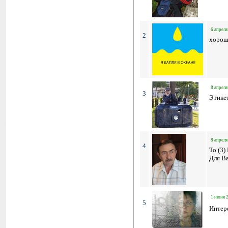
6 апреля
2
хорош
8 апреля
3
Этике
8 апреля
4
To (3)
Для Ва
1 июня 2
5
Интер