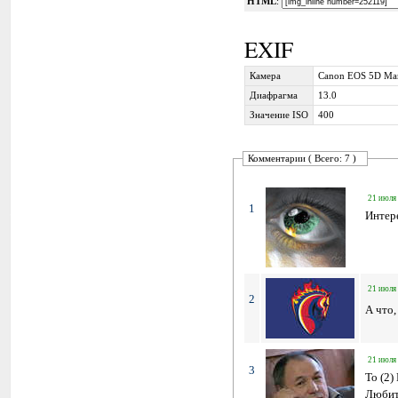
HTML
:
EXIF
Камера
Canon EOS 5D Mar
Диафрагма
13.0
Значение ISO
400
Комментарии ( Всего: 7 )
21 июля 
1
Интер
21 июля 
2
А что,
21 июля 
3
To (2)
Любит 