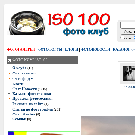
сайт
|
|
|
|
ФОТОГАЛЕРЕЯ
ФОТОФОРУМ
БЛОГИ
ФОТОНОВОСТИ
КАТАЛОГ 
ФОТО КЛУБ ISO100
О клубе
(11)
Фотогалерея
Фотофорум
+
Блоги
<< наз
+
ФотоНовости
(3646)
+
Каталог фототехники
Продажа фототехники
Реклама на сайте
(1)
+
Статьи по фотографии
(251)
+
Фото Ликбез
(0)
Ссылки
(0)