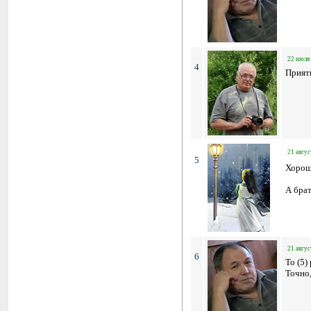
22 июля 
4
Прият
21 авгус
5
Хорош
А брат
21 авгус
6
To (5)
Точно