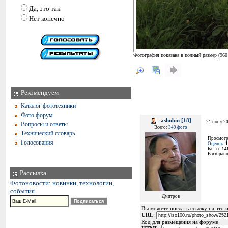
Да, это так
Нет конечно
Фотография показана в полный размер (
960
Рекомендуем
Каталог фототехники
Фото форум
ashubin [18]
21 июля 20
Вопросы и ответы
Всего:
349 фото
Технический словарь
Просмотр
Голосования
Оценок
:
1
Баллы:
14
В избран
Рассылка
Фотоновости: новинки, технологии,
события
Дмитров
Вы можете послать ссылку на это и
URL
:
Код для размещения на форуме