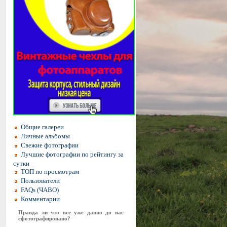
Общие галереи
Личные альбомы
Свежие фотографии
Лучшие фотографии по рейтингу за
сутки
ТОП по просмотрам
Пользователи
FAQs (ЧАВО)
Комментарии
Правда ли что все уже давно до вас
сфотографировано?