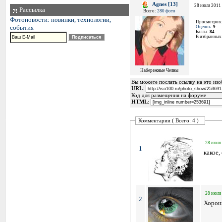
Agnes [13]
28 июля 2011 
Рассылка
Всего:
280 фото
Фотоновости: новинки, технологии,
Просмотров
события
Оценок
:
9
Баллы:
84
В избранных
Набережные Челны
Вы можете послать ссылку на это изоб
URL
:
Код для размещения на форуме
HTML
:
Комментарии ( Всего: 4 )
28 июля 
1
какое,
28 июля 
2
Хорош