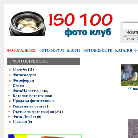
сайт
|
|
|
|
ФОТОГАЛЕРЕЯ
ФОТОФОРУМ
БЛОГИ
ФОТОНОВОСТИ
КАТАЛОГ 
ФОТО КЛУБ ISO100
О клубе
(11)
Фотогалерея
Фотофорум
+
Блоги
<< на
+
ФотоНовости
(3646)
+
Каталог фототехники
Продажа фототехники
Реклама на сайте
(1)
+
Статьи по фотографии
(251)
+
Фото Ликбез
(0)
Ссылки
(0)