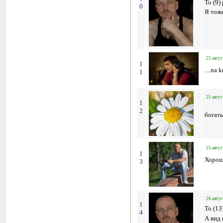
To (9)
0
Я тоже
25 авгус
1
....na 
1
25 авгус
1
2
богаты
25 авгус
1
Хороша
3
26 авгус
1
To (13
4
А вид к