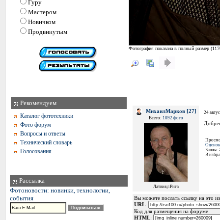
Гуру
Мастером
Новичком
Продвинутым
Фотография показана в полный размер (
117
Рекомендуем
МихаилМарков [27]
24 авгус
Каталог фототехники
Всего:
1092 фото
Добре
Фото форум
Вопросы и ответы
Просмо
Технический словарь
Оценок
Баллы:
Голосования
В избр
Рассылка
Латвия,г.Рига
Фотоновости: новинки, технологии,
события
Вы можете послать ссылку на это из
URL
:
Код для размещения на форуме
HTML
: