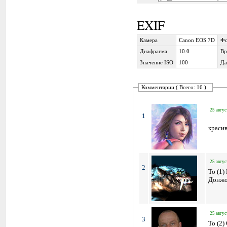
EXIF
Камера
Canon EOS 7D
Фо
Диафрагма
10.0
Вр
Значение ISO
100
Да
Комментарии ( Всего: 16 )
25 авгус
1
краси
25 авгус
2
To (1)
Донжон
25 авгус
3
To (2)