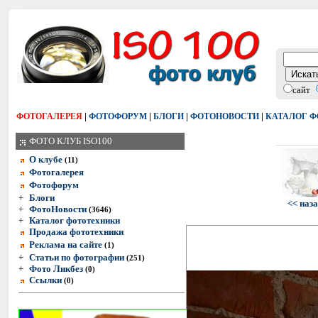
сайт
|
|
|
|
ФОТОГАЛЕРЕЯ
ФОТОФОРУМ
БЛОГИ
ФОТОНОВОСТИ
КАТАЛОГ 
ФОТО КЛУБ ISO100
О клубе
(11)
Фотогалерея
Фотофорум
+
Блоги
<< наз
+
ФотоНовости
(3646)
+
Каталог фототехники
Продажа фототехники
Реклама на сайте
(1)
+
Статьи по фотографии
(251)
+
Фото Ликбез
(0)
Ссылки
(0)