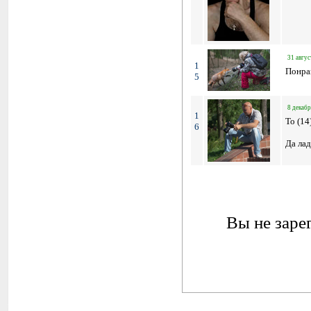
31 авгус
1
Понра
5
8 декабр
1
To (1
6
Да лад
Вы не заре