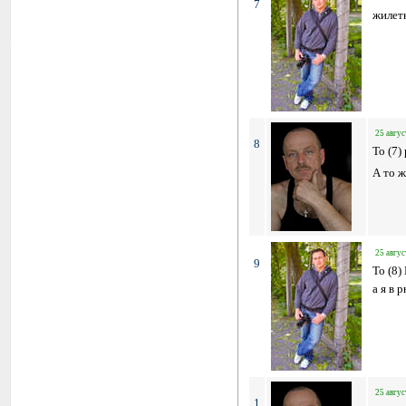
7
жилетк
25 авгус
8
To (7)
А то ж
25 авгус
9
To (8
а я в 
25 авгус
1