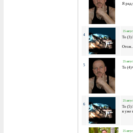
Я рад,
25 авгус
4
To (3
Отож..
25 авгус
5
To (4)
25 авгус
6
To (5
я уже 
25 авгус