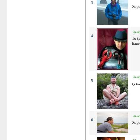
3
Хор
26 ок
4
To (
Благ
26 ок
5
гут...
26 ок
6
Хор