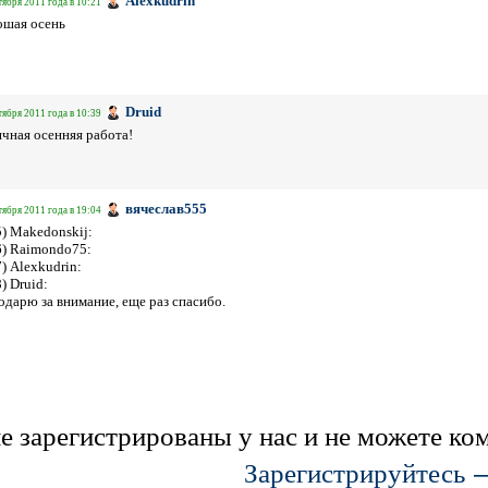
Alexkudrin
тября 2011 года в 10:21
ошая осень
Druid
тября 2011 года в 10:39
чная осенняя работа!
вячеслав555
тября 2011 года в 19:04
5) Makedonskij:
6) Raimondo75:
7) Alexkudrin:
8) Druid:
одарю за внимание, еще раз спасибо.
е зарегистрированы у нас и не можете к
Зарегистрируйтесь 