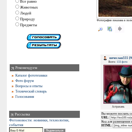
Все равно
Животных
Людей
Природу
Фотография показана в полн
Предметы
вячеслав555 [9
Всего:
133 фото
Рекомендуем
Каталог фототехники
Фото форум
Вопросы и ответы
Технический словарь
Голосования
Астрахань
Рассылка
Вы можете послать сс
URL
:
Фотоновости: новинки, технологии,
Код для размещения 
события
HTML
: