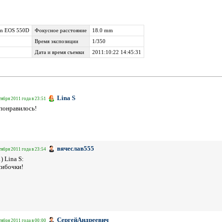
n EOS 550D
Фокусное расстояние
18.0 mm
Время экспозиции
1/350
Дата и время съемки
2011:10:22 14:45:31
Lina S
тября 2011 года в 23:51
понравилось!
вячеслав555
тября 2011 года в 23:54
1) Lina S:
сибочки!
СергейАндреевич
тября 2011 года в 00:00