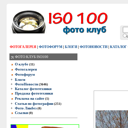
|
|
|
|
ФОТОГАЛЕРЕЯ
ФОТОФОРУМ
БЛОГИ
ФОТОНОВОСТИ
КАТАЛОГ
ФОТО КЛУБ ISO100
О клубе
(11)
Фотогалерея
Фотофорум
+
Блоги
+
ФотоНовости
(3646)
+
Каталог фототехники
Продажа фототехники
Реклама на сайте
(1)
+
Статьи по фотографии
(251)
+
Фото Ликбез
(0)
Ссылки
(0)