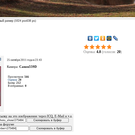
ый размер (
1024 px
x
638 px
)
Оценка:
4.8
(голосов:
20
)
]
25 октября 2011 года в 23:43
Камера:
Canon559D
Просмотров:
566
Оценок
:
20
Баллы:
212
В избранных:
0
ылку на это изображение через ICQ, E-Mail и т.д.
на форуме