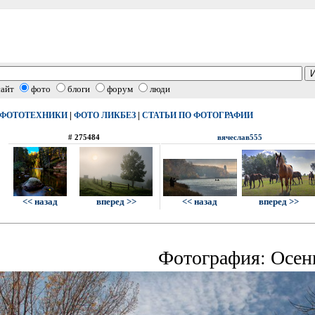
сайт
фото
блоги
форум
люди
|
|
 ФОТОТЕХНИКИ
ФОТО ЛИКБЕЗ
СТАТЬИ ПО ФОТОГРАФИИ
# 275484
вячеслав555
<< назад
вперед >>
<< назад
вперед >>
Фотография: Осен