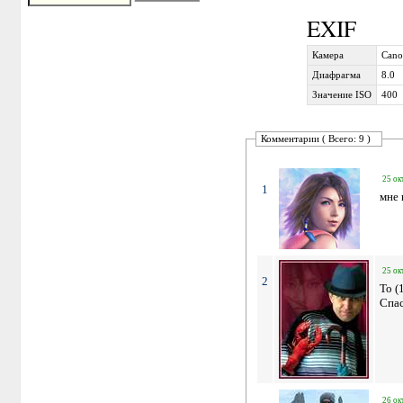
EXIF
Камера
Cano
Диафрагма
8.0
Значение ISO
400
Комментарии ( Всего: 9 )
25 ок
1
мне 
25 ок
2
To (
Спа
26 ок