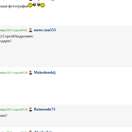
ошая фотография
вячеслав555
тября 2011 года в 00:02
3) СергейАндреевич:
одарю!
Makedonskij
тября 2011 года в 00:59
Raimondo75
тября 2011 года в 09:24
ошо!