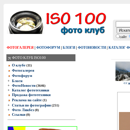
сайт
|
|
|
|
ФОТОГАЛЕРЕЯ
ФОТОФОРУМ
БЛОГИ
ФОТОНОВОСТИ
КАТАЛОГ 
ФОТО КЛУБ ISO100
О клубе
(11)
Фотогалерея
Фотофорум
+
Блоги
<< 
+
ФотоНовости
(3646)
+
Каталог фототехники
Продажа фототехники
Реклама на сайте
(1)
+
Статьи по фотографии
(251)
+
Фото Ликбез
(0)
Ссылки
(0)