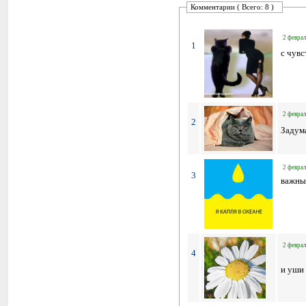
Комментарии ( Всего: 8 )
2 феврал
1
с чувс
2 феврал
2
Задум
2 феврал
3
важный
2 феврал
4
и уши 