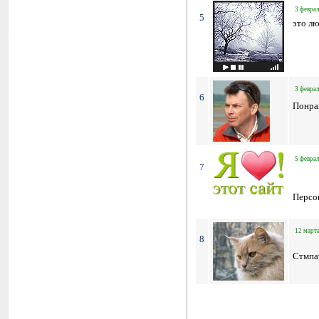
3 феврал
5
это л
3 феврал
6
Понрав
5 феврал
7
Персо
12 марта
8
Стмпат