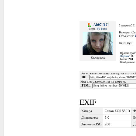
Alt07 [12]
2 февраля 201
Всего:
96 фото
Камера:
Ca
Объектив:
мейн кун
Просмотров
Оценок
:
18
Красноярск
Баллы:
268
В избранных
Вы можете послать ссылку на это изоб
URL
:
Код для размещения на форуме
HTML
:
EXIF
Камера
Canon EOS 550D
Ф
Диафрагма
5.0
В
Значение ISO
200
Д