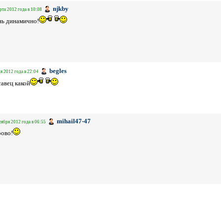
njkby
рта 2012 года в 10:08
нь динамично!
begles
я 2012 года в 22:04
авец какой
mihail47-47
тября 2012 года в 06:55
ово!