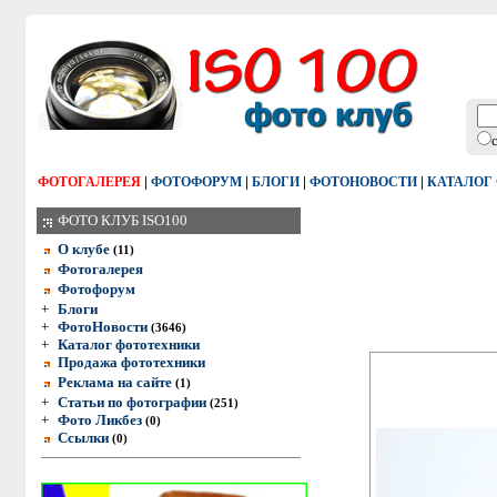
|
|
|
|
ФОТОГАЛЕРЕЯ
ФОТОФОРУМ
БЛОГИ
ФОТОНОВОСТИ
КАТАЛОГ
ФОТО КЛУБ ISO100
О клубе
(11)
Фотогалерея
Фотофорум
+
Блоги
+
ФотоНовости
(3646)
+
Каталог фототехники
Продажа фототехники
Реклама на сайте
(1)
+
Статьи по фотографии
(251)
+
Фото Ликбез
(0)
Ссылки
(0)