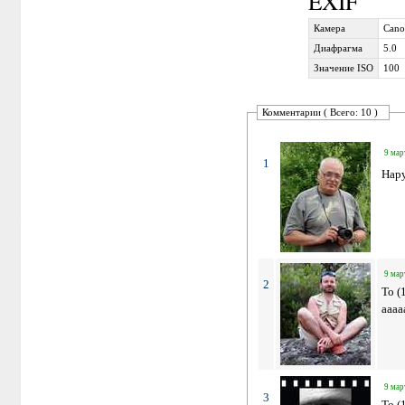
EXIF
Камера
Cano
Диафрагма
5.0
Значение ISO
100
Комментарии ( Всего: 10 )
9 мар
1
Нару
9 мар
2
To (
аааа
9 мар
3
To (