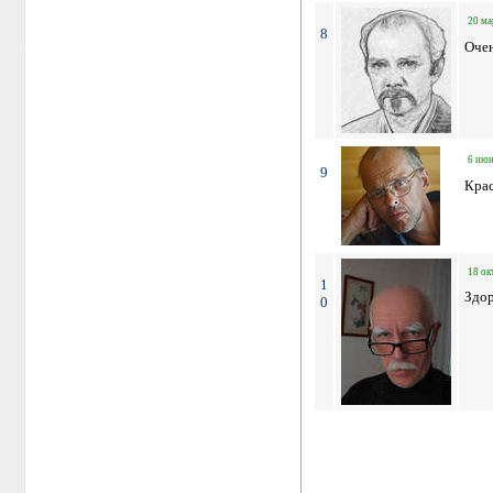
20 ма
8
Оче
6 июн
9
Крас
18 ок
1
Здор
0