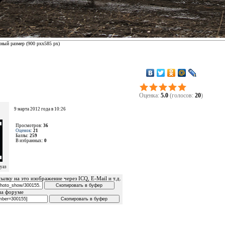
ный размер (
900 px
x
585 px
)
Оценка:
5.0
(голосов:
20
)
9 марта 2012 года в 10:26
Просмотров:
36
Оценок
:
21
Баллы:
259
В избранных:
0
уаз
ылку на это изображение через ICQ, E-Mail и т.д.
на форуме