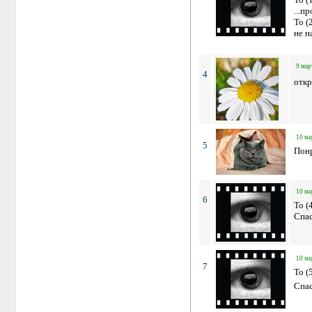
...п
To (
не н
9 мар
4
откр
10 ма
5
Пон
10 ма
6
To (
Спас
10 ма
7
To (
Спас