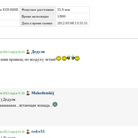
n EOS 600D
Фокусное расстояние
55.0 mm
Время экспозиции
1/800
Дата и время съемки
2012:03:08 13:55:51
Дедуля
та 2012 года в 10:53
шив правила, по воздуху летим!
Makedonskij
та 2012 года в 11:29
1) Дедуля:
ааааааааа...летающая лошадь...
red-r55
та 2012 года в 13:16
1) Дедуля: