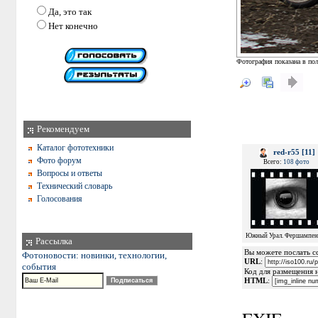
Да, это так
Нет конечно
Фотография показана в пол
Рекомендуем
Каталог фототехники
red-r55 [11]
Фото форум
Всего:
108 фото
Вопросы и ответы
Технический словарь
Голосования
Южный Урал. Фершампен
Рассылка
Вы можете послать сс
Фотоновости: новинки, технологии,
URL
:
события
Код для размещения 
HTML
: