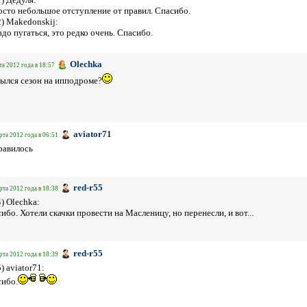
росто небольшое отступление от правил. Спасибо.
2) Makedonskij:
адо пугаться, это редко очень. Спасибо.
Olechka
та 2012 года в 18:57
ылся сезон на ипподроме?
aviator71
рта 2012 года в 06:51
равилось
red-r55
рта 2012 года в 18:38
4) Olechka:
ибо. Хотели скачки провести на Масленицу, но перенесли, и вот...
red-r55
рта 2012 года в 18:39
5) aviator71:
ибо.