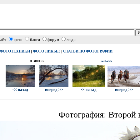
сайт
фото
блоги
форум
люди
|
|
 ФОТОТЕХНИКИ
ФОТО ЛИКБЕЗ
СТАТЬИ ПО ФОТОГРАФИИ
# 300155
red-r55
<< назад
вперед >>
<< назад
вперед >>
Фотография: Второй 