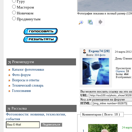
Гуру
Мастером
Новичком
Фотография показана в полный размер (
120
Продвинутым
Evgeny74 [20]
24 марта 2012
Всего:
304 фото
День Оленев
Рекомендуем
Просмотров:
Каталог фототехники
Оценок
:
33
Фото форум
Баллы:
464
В избранных
Вопросы и ответы
Технический словарь
Голосования
Вы можете послать ссылку на это из
URL
:
Код для размещения на форуме
HTML
:
Рассылка
Фотоновости: новинки, технологии,
Комментарии ( Всего: 18 )
события
24 марта
1