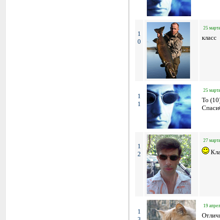
25 марта
1
класс
0
25 марта
1
To (10
1
Спаси
27 марта
1
Кла
2
19 апрел
1
Отличн
3