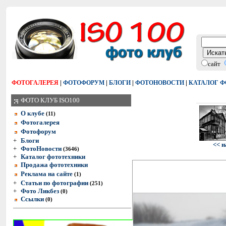
сайт
|
|
|
|
ФОТОГАЛЕРЕЯ
ФОТОФОРУМ
БЛОГИ
ФОТОНОВОСТИ
КАТАЛОГ 
ФОТО КЛУБ ISO100
О клубе
(11)
Фотогалерея
Фотофорум
+
Блоги
<< н
+
ФотоНовости
(3646)
+
Каталог фототехники
Продажа фототехники
Реклама на сайте
(1)
+
Статьи по фотографии
(251)
+
Фото Ликбез
(0)
Ссылки
(0)