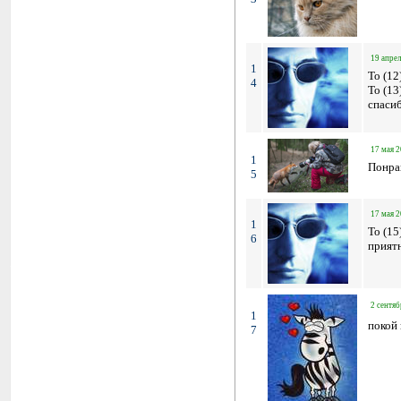
19 апрел
1
To (12
4
To (13
спаси
17 мая 2
1
Понра
5
17 мая 2
1
To (15
6
приятн
2 сентяб
1
покой 
7