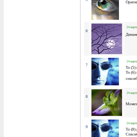
Ориги
24 марта
6
Динам
24 марта
7
To (5)
To (6)
спаси
24 марта
8
Момен
24 марта
9
To (8)
Спаси