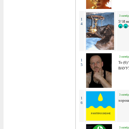
3 октябр
1
5! И н
4
3 октябр
1
To (6)
5
ВАУУУ!
3 октябр
1
хорош
6
3 октябр