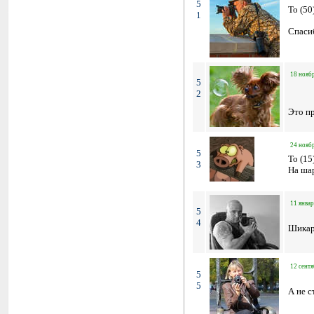
5
To (50
1
Спаси
18 ноябр
5
2
Это пр
24 ноябр
5
To (1
3
На шар
11 январ
5
4
Шикар
12 сентя
5
5
А не 