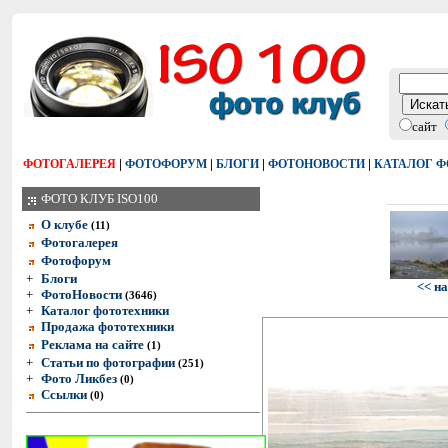
сайт
|
|
|
|
ФОТОГАЛЕРЕЯ
ФОТОФОРУМ
БЛОГИ
ФОТОНОВОСТИ
КАТАЛОГ 
ФОТО КЛУБ ISO100
О клубе
(11)
Фотогалерея
Фотофорум
+
Блоги
<< н
+
ФотоНовости
(3646)
+
Каталог фототехники
Продажа фототехники
Реклама на сайте
(1)
+
Статьи по фотографии
(251)
+
Фото Ликбез
(0)
Ссылки
(0)