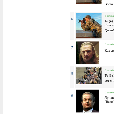
Всего
2 октябр
6
To (4)
Спаси
Удачи!
2 октябр
7
Как с
2 октябр
8
To (3)
вот сч
2 октябр
9
Лучше
"Вася"