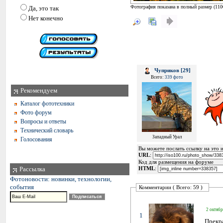
Фотография показана в полный размер (
110
Да, это так
Нет конечно
Чуприков [29]
Всего:
339 фото
Рекомендуем
Каталог фототехники
Фото форум
Вопросы и ответы
Технический словарь
Западный Урал
Голосования
Вы можете послать ссылку на это и
URL
:
Код для размещения на форуме
Рассылка
HTML
:
Фотоновости: новинки, технологии,
события
Комментарии ( Всего: 59 )
2 октябр
1
Прекр