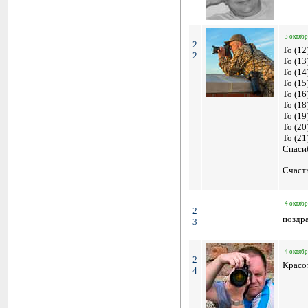
3 октябр
2
To (12
2
To (13
To (1
To (1
To (16
To (18
To (19
To (20
To (21
Спасиб
Счасть
4 октябр
2
поздра
3
4 октябр
2
Красо
4