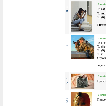
2 октябр
1
To (3)
0
Точно
To (6)
Гигант
3 октябр
1
To (7)
1
To (8)
To (9
To (10)
Огромн
Удачи 
3 октябр
1
Прекр
2
3 октябр
1
Присо
3