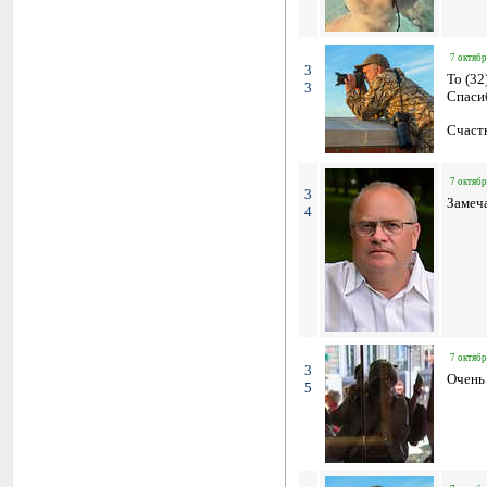
7 октябр
3
To (32
3
Спасиб
Счасть
7 октябр
3
Замеч
4
7 октябр
3
Очень
5