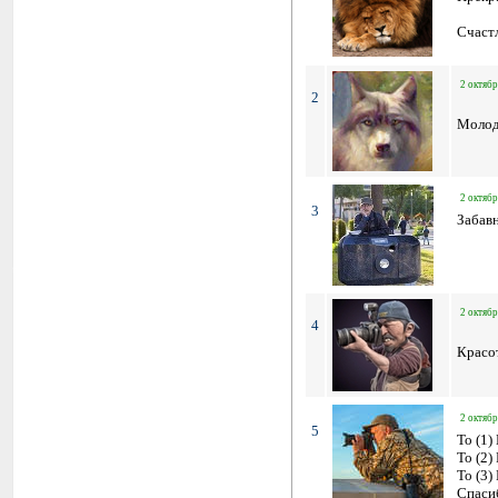
Счастл
2 октябр
2
Молод
2 октябр
3
Забавн
2 октябр
4
Красо
2 октябр
5
To (1)
To (2)
To (3)
Спасиб