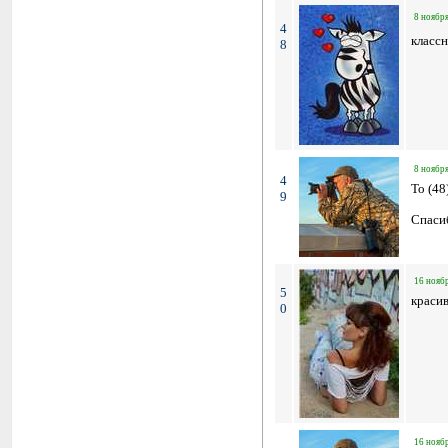
8 ноября
4
классн
8
8 ноября
4
To (48
9
Спасиб
16 ноябр
5
краси
0
16 ноябр