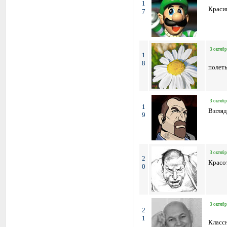
1
Краси
7
3 октябр
1
8
полеты
3 октябр
1
Взгляд
9
3 октябр
2
Красо
0
3 октябр
2
1
Класс