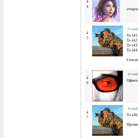
4
4
очаро
27 октяб
4
To (41
5
To (42
To (43
To (44
Спасиб
30 октяб
4
Офиге
6
30 октяб
4
To (46
7
Премн