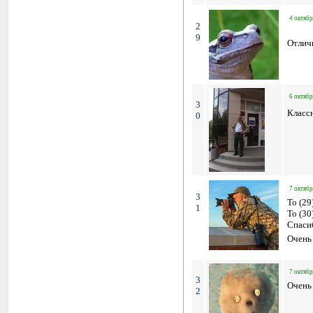
4 октябр
2
9
Отлич
6 октябр
3
Класс
0
7 октябр
3
To (29
1
To (30
Спаси
Очень 
7 октябр
3
Очень
2