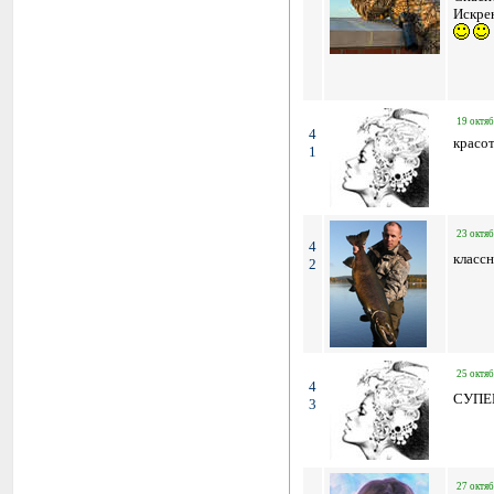
Искрен
19 октяб
4
красота
1
23 октяб
4
класс
2
25 октяб
4
СУПЕР
3
27 октяб