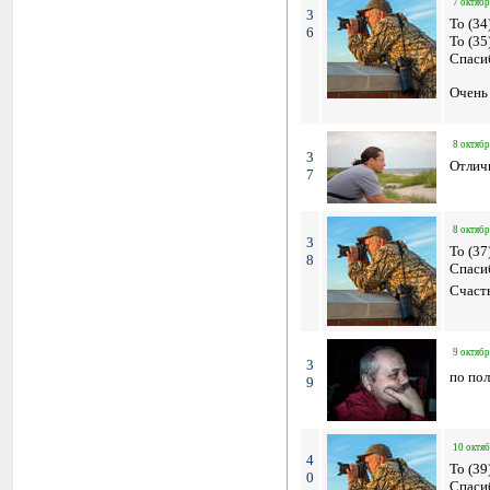
7 октябр
3
To (34
6
To (35
Спаси
Очень 
8 октябр
3
Отлич
7
8 октябр
3
To (3
8
Спасиб
Счасть
9 октябр
3
по пол
9
10 октяб
4
To (39
0
Спасиб