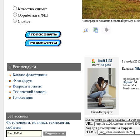
Качество снимка
Обработка в ФШ
Сюжет
Фотография показана в полный размер (
120
lisafi [13]
9 октября 2012
Всего:
88 фото
Рекомендуем
Камера:
Ni
Каталог фототехники
Просмотров:
Фото форум
Оценок
:
34
Баллы:
517
Вопросы и ответы
В избранных
Технический словарь
Голосования
Санкт-Петербург
Рассылка
Вы можете послать ссылку на это из
Фотоновости: новинки, технологии,
URL
:
события
Код для размещения на форуме
HTML
: