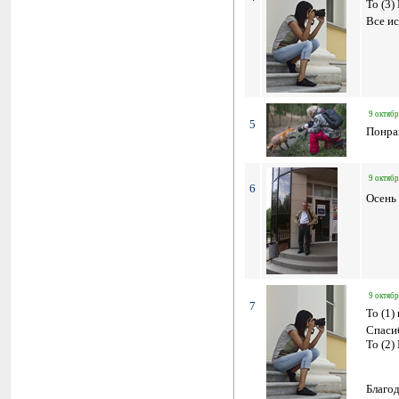
To (3)
Все ис
9 октябр
5
Понра
9 октябр
6
Осень 
9 октябр
7
To (1)
Спаси
To (2)
Благо