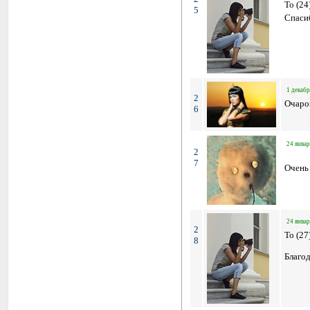
To (24
5
Спаси
1 декабр
2
Очаро
6
24 январ
2
7
Очень
24 январ
2
To (27
8
Благод