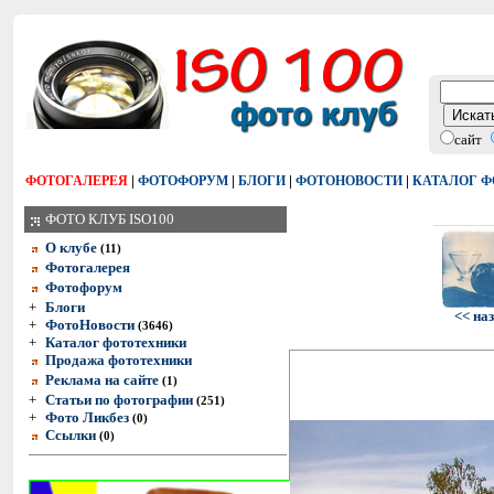
сайт
|
|
|
|
ФОТОГАЛЕРЕЯ
ФОТОФОРУМ
БЛОГИ
ФОТОНОВОСТИ
КАТАЛОГ 
ФОТО КЛУБ ISO100
О клубе
(11)
Фотогалерея
Фотофорум
+
Блоги
<< на
+
ФотоНовости
(3646)
+
Каталог фототехники
Продажа фототехники
Реклама на сайте
(1)
+
Статьи по фотографии
(251)
+
Фото Ликбез
(0)
Ссылки
(0)