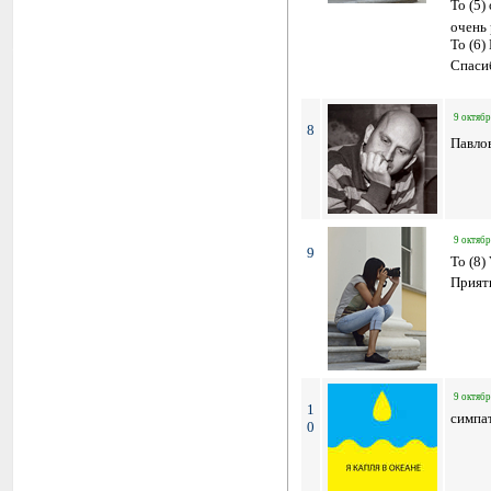
To (5)
очень
To (6)
Спаси
9 октябр
8
Павло
9 октябр
9
To (8)
Приятн
9 октябр
1
симпа
0