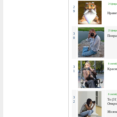
24 февра
2
9
Нрави
25 февра
3
Понра
0
8 сентяб
3
Краси
1
8 сентяб
3
To (31
2
Откро
Можно