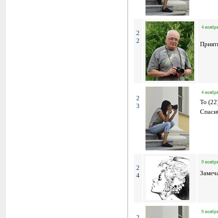
4 ноября
2
2
Прият
4 ноября
2
To (22
3
Спас
9 ноября
2
Замеч
4
9 ноября
2