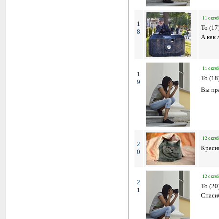
11 октяб
1
To (17)
8
А как 
11 октяб
1
To (18
9
Вы пра
12 октяб
2
Краси
0
12 октяб
2
To (20
1
Спаси