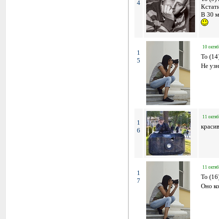
4
Кстат
В 30 м
10 октяб
1
To (14
5
Не узн
11 октяб
1
красив
6
11 октяб
1
To (16
7
Оно ко