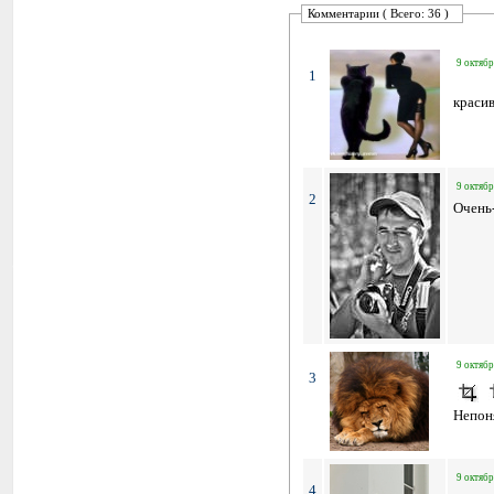
Комментарии ( Всего: 36 )
9 октябр
1
краси
9 октябр
2
Очень-
9 октябр
3
Непон
9 октябр
4