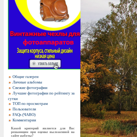
Общие галереи
Личные альбомы
Свежие фотографии
Лучшие фотографии по рейтингу за
сутки
ТОП по просмотрам
Пользователи
FAQs (ЧАВО)
Комментарии
Какой критерий является для Вас
решающим при оценке выложенной на
сайте работы?