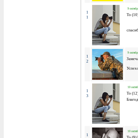
9 октябр
1
To (10
1
спасиб
9 октябр
1
Замеч
2
Успехо
10 октяб
1
To (12
3
Благо
10 октяб
1
To (9) 