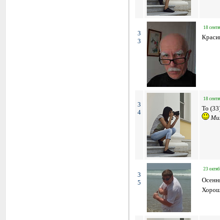
18 сентя
3
Красив
3
18 сентя
3
To (33
4
Мих
23 октяб
3
Осенн
5
Хорош