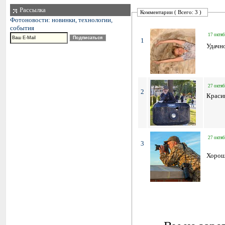
Рассылка
Комментарии ( Всего: 3 )
Фотоновости: новинки, технологии,
события
17 октяб
1
Удачн
27 октяб
2
Краси
27 октяб
3
Хорош