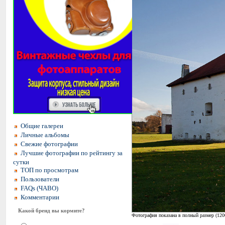
Общие галереи
Личные альбомы
Свежие фотографии
Лучшие фотографии по рейтингу за
сутки
ТОП по просмотрам
Пользователи
FAQs (ЧАВО)
Комментарии
Какой бренд вы кормите?
Фотография показана в полный размер (
120