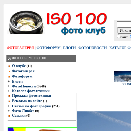
сайт
|
|
|
|
ФОТОГАЛЕРЕЯ
ФОТОФОРУМ
БЛОГИ
ФОТОНОВОСТИ
КАТАЛОГ 
ФОТО КЛУБ ISO100
О клубе
(11)
Фотогалерея
Фотофорум
+
Блоги
<< н
+
ФотоНовости
(3646)
+
Каталог фототехники
Продажа фототехники
Реклама на сайте
(1)
+
Статьи по фотографии
(251)
+
Фото Ликбез
(0)
Ссылки
(0)