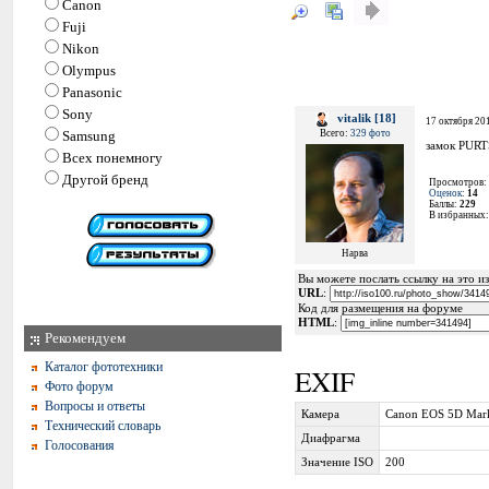
Canon
Fuji
Nikon
Olympus
Panasonic
Sony
vitalik [18]
17 октября 201
Samsung
Всего:
329 фото
замок PURT
Всех понемногу
Другой бренд
Просмотров:
Оценок
:
14
Баллы:
229
В избранных
Нарва
Вы можете послать ссылку на это из
URL
:
Код для размещения на форуме
HTML
:
Рекомендуем
Каталог фототехники
EXIF
Фото форум
Вопросы и ответы
Камера
Canon EOS 5D Mark
Технический словарь
Диафрагма
Голосования
Значение ISO
200