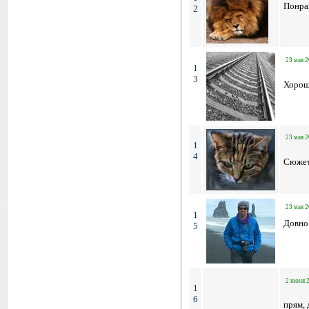
Понра
2
23 мая 2
1
3
Хорош
23 мая 2
1
4
Сюжет
23 мая 2
1
Довно 
5
2 июня 2
1
6
прям, 