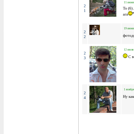
11 июня 
2
To (6)
1
ага
19 июня 
2
фотод
2
12 июля 
2
С 
3
1 ноября
2
Ну ка
4