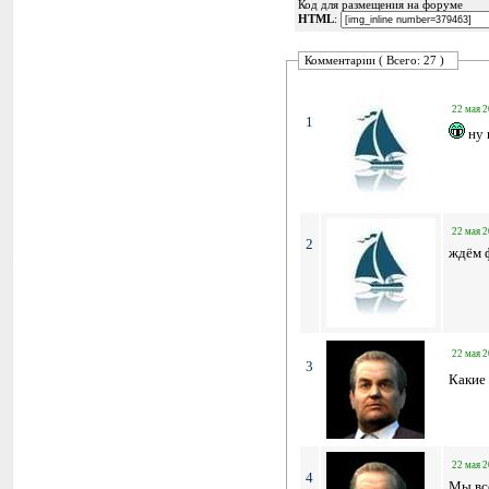
Код для размещения на форуме
HTML
:
Комментарии ( Всего: 27 )
22 мая 2
1
ну 
22 мая 2
2
ждём ф
22 мая 2
3
Какие
22 мая 2
4
Мы вс