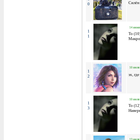
Силён
0
14 июня 
1
To (10
1
Макром
10 июля 
1
эх, гд
2
10 июля 
1
To (12
3
Наверн
13 июля 