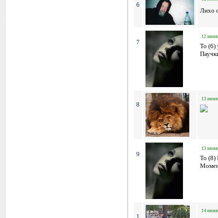
6
Лихо о
12 июня 
7
To (6)
Паучки
13 июня 
8
13 июня 
9
To (8)
Момент
14 июня 
1