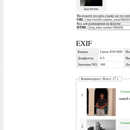
Град Китежъ
Вы можете послать ссылку на это изоб
URL
:
Код для размещения на форуме
HTML
:
EXIF
Камера
Canon EOS 60D
Фо
Диафрагма
6.3
Вр
Значение ISO
160
Да
Комментарии ( Всего: 17 )
10 июня 
1
какой
10 июня 
2