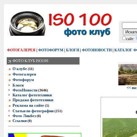
сайт
|
|
|
|
ФОТОГАЛЕРЕЯ
ФОТОФОРУМ
БЛОГИ
ФОТОНОВОСТИ
КАТАЛОГ 
ФОТО КЛУБ ISO100
О клубе
(11)
Фотогалерея
Фотофорум
+
Блоги
<< на
+
ФотоНовости
(3646)
+
Каталог фототехники
Продажа фототехники
Реклама на сайте
(1)
+
Статьи по фотографии
(251)
+
Фото Ликбез
(0)
Ссылки
(0)