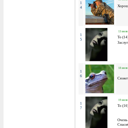
1
Хорош
4
13 июля 
1
To (14
5
Заслуг
18 июля 
1
6
Сюжет
19 июля 
1
To (16
7
Очень
Спасиб