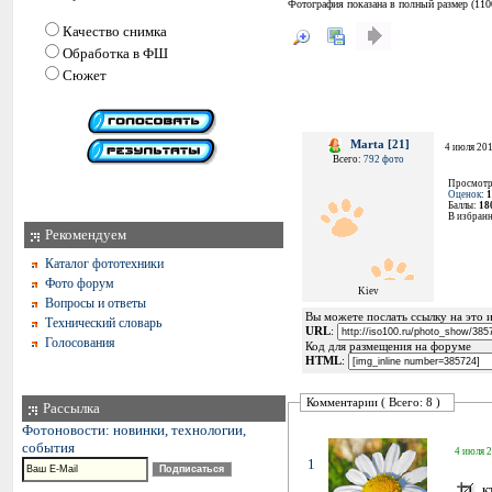
Фотография показана в полный размер (
110
Качество снимка
Обработка в ФШ
Сюжет
Marta [21]
4 июля 201
Всего:
792 фото
Просмотр
Оценок
:
1
Баллы:
18
В избран
Рекомендуем
Каталог фототехники
Фото форум
Kiev
Вопросы и ответы
Вы можете послать ссылку на это и
Технический словарь
URL
:
Голосования
Код для размещения на форуме
HTML
:
Комментарии ( Всего: 8 )
Рассылка
Фотоновости: новинки, технологии,
события
4 июля 2
1
к