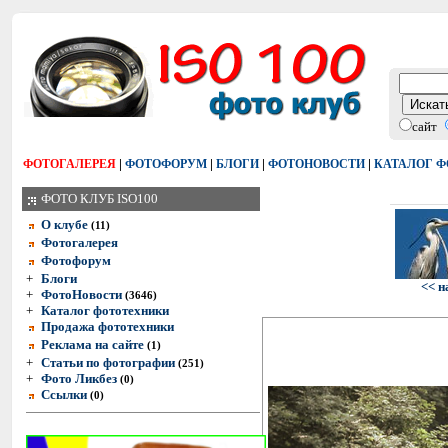
сайт
|
|
|
|
ФОТОГАЛЕРЕЯ
ФОТОФОРУМ
БЛОГИ
ФОТОНОВОСТИ
КАТАЛОГ 
ФОТО КЛУБ ISO100
О клубе
(11)
Фотогалерея
Фотофорум
+
Блоги
<< н
+
ФотоНовости
(3646)
+
Каталог фототехники
Продажа фототехники
Реклама на сайте
(1)
+
Статьи по фотографии
(251)
+
Фото Ликбез
(0)
Ссылки
(0)