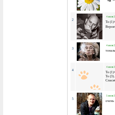
4 июля 2
2
To (1)
Вероят
4 июля 2
3
тональ
4 июля 2
4
To (1)
To (3
Спаси
5 июля 2
5
очень