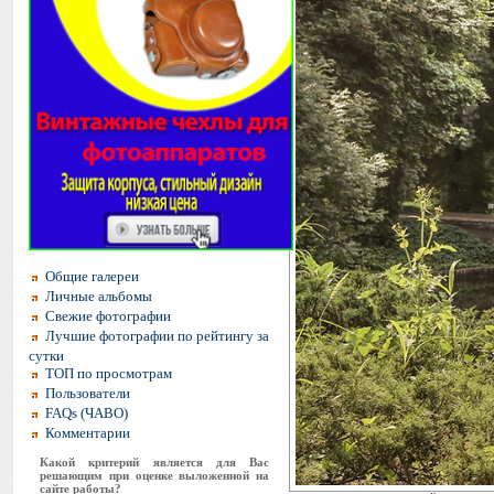
Общие галереи
Личные альбомы
Свежие фотографии
Лучшие фотографии по рейтингу за
сутки
ТОП по просмотрам
Пользователи
FAQs (ЧАВО)
Комментарии
Какой критерий является для Вас
решающим при оценке выложенной на
сайте работы?