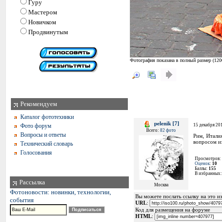
Гуру
Мастером
Новичком
Продвинутым
Фотография показана в полный размер (
120
Рекомендуем
Каталог фототехники
pelenik [7]
Фото форум
15 декабря 201
Всего:
82 фото
Вопросы и ответы
Рим, Итали
вопросом из
Технический словарь
Голосования
Просмотров:
Оценок
:
10
Баллы:
155
В избранных
Рассылка
Москва
Фотоновости: новинки, технологии,
Вы можете послать ссылку на это из
события
URL
:
Код для размещения на форуме
HTML
: