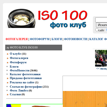
сайт
|
|
|
|
ФОТОГАЛЕРЕЯ
ФОТОФОРУМ
БЛОГИ
ФОТОНОВОСТИ
КАТАЛОГ 
ФОТО КЛУБ ISO100
О клубе
(11)
Фотогалерея
Фотофорум
+
Блоги
<< наза
+
ФотоНовости
(3646)
+
Каталог фототехники
Продажа фототехники
Реклама на сайте
(1)
+
Статьи по фотографии
(251)
+
Фото Ликбез
(0)
Ссылки
(0)