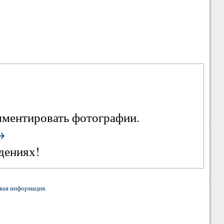
омментировать фотографии.
→
дениях!
вая информация
.