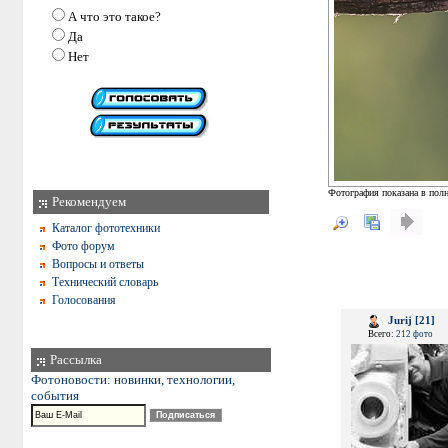
А что это такое?
Да
Нет
Фотография показана в полн
Рекомендуем
Каталог фототехники
Фото форум
Вопросы и ответы
Технический словарь
Голосования
Jurij [21]
Всего:
212 фото
Рассылка
Фотоновости: новинки, технологии,
события