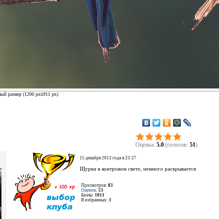
ый размер (
1200 px
x
911 px
)
Оценка:
5.0
(голосов:
51
)
15 декабря 2013 года в 23:27
Щурки в контровом свете, немного раскрывается
Просмотров:
83
Оценок
:
53
Баллы:
1011
В избранных:
1