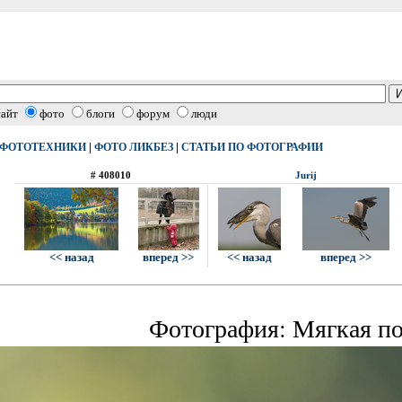
сайт
фото
блоги
форум
люди
|
|
 ФОТОТЕХНИКИ
ФОТО ЛИКБЕЗ
СТАТЬИ ПО ФОТОГРАФИИ
# 408010
Jurij
<< назад
вперед >>
<< назад
вперед >>
Фотография: Мягкая по