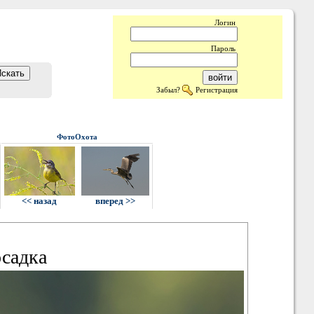
Логин
Пароль
Забыл?
Регистрация
ФотоОхота
<< назад
вперед >>
садка