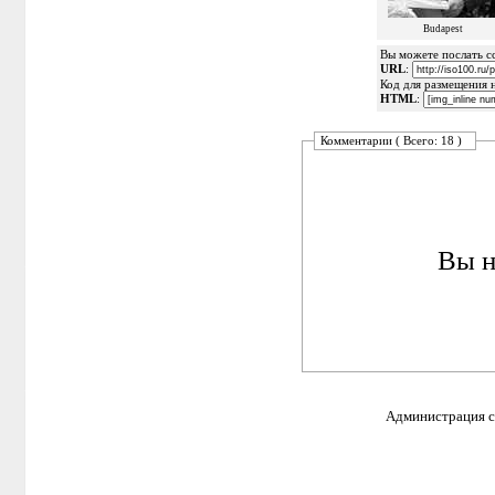
Budapest
Вы можете послать сс
URL
:
Код для размещения 
HTML
:
Комментарии ( Всего: 18 )
Вы н
Администрация са