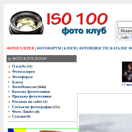
сайт
|
|
|
|
ФОТОГАЛЕРЕЯ
ФОТОФОРУМ
БЛОГИ
ФОТОНОВОСТИ
КАТАЛОГ 
ФОТО КЛУБ ISO100
О клубе
(11)
Фотогалерея
Фотофорум
+
Блоги
<< на
+
ФотоНовости
(3646)
+
Каталог фототехники
Продажа фототехники
Реклама на сайте
(1)
+
Статьи по фотографии
(251)
+
Фото Ликбез
(0)
Ссылки
(0)