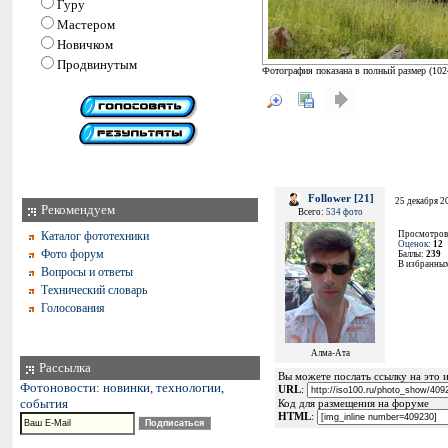
Гуру
Мастером
Новичком
Продвинутым
Фотография показана в полный размер (
102
Follower [21]
25 декабря 2
Рекомендуем
Всего:
534 фото
Каталог фототехники
Просмотров
Оценок
:
12
Фото форум
Баллы:
239
В избранны
Вопросы и ответы
Технический словарь
Голосования
Алма-Ата
Рассылка
Вы можете послать ссылку на это и
Фотоновости: новинки, технологии,
URL
:
события
Код для размещения на форуме
HTML
: