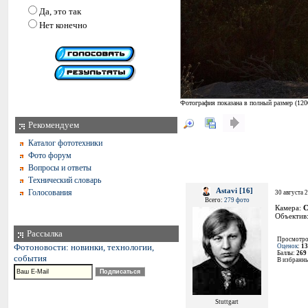
Да, это так
Нет конечно
Фотография показана в полный размер (
120
Рекомендуем
Каталог фототехники
Фото форум
Вопросы и ответы
Технический словарь
Astavi [16]
Голосования
30 августа 
Всего:
279 фото
Камера:
C
Объектив
Рассылка
Просмотро
Фотоновости: новинки, технологии,
Оценок
:
13
Баллы:
269
события
В избранн
Stuttgart