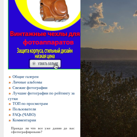
Общие галереи
Личные альбомы
Свежие фотографии
Лучшие фотографии по рейтингу за
сутки
ТОП по просмотрам
Пользователи
FAQs (ЧАВО)
Комментарии
Правда ли что все уже давно до вас
сфотографировано?