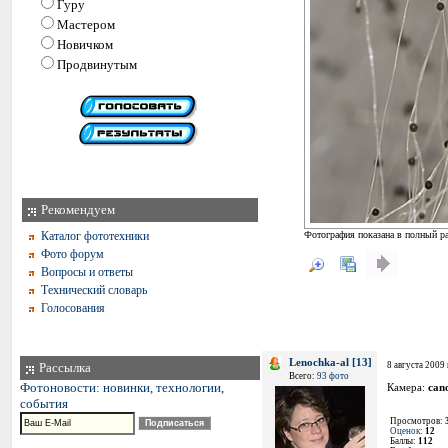
Гуру
Мастером
Новичком
Продвинутым
Рекомендуем
Каталог фототехники
Фотография показана в полный ра
Фото форум
Вопросы и ответы
Технический словарь
Голосования
Lenochka-al [13]
Рассылка
8 августа 2009 
Всего:
93 фото
Фотоновости: новинки, технологии,
Камера:
can
события
Просмотров:
Оценок
:
12
Баллы:
112