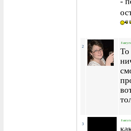
- 
ос
8 август
2
To
ни
см
пр
во
то
8 август
3
ка