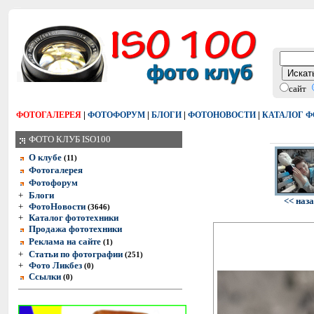
сайт
|
|
|
|
ФОТОГАЛЕРЕЯ
ФОТОФОРУМ
БЛОГИ
ФОТОНОВОСТИ
КАТАЛОГ 
ФОТО КЛУБ ISO100
О клубе
(11)
Фотогалерея
Фотофорум
+
Блоги
<< наз
+
ФотоНовости
(3646)
+
Каталог фототехники
Продажа фототехники
Реклама на сайте
(1)
+
Статьи по фотографии
(251)
+
Фото Ликбез
(0)
Ссылки
(0)