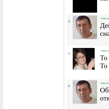
8 август
4
Де
сн
8 август
5
To 
To
8 август
6
Об
от