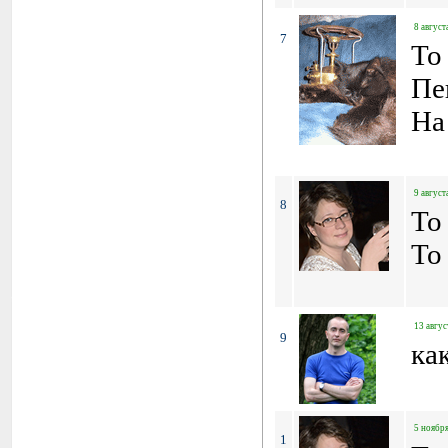
8 август
7
To
Пен
На
9 август
8
To
To
13 авгус
9
ка
5 ноября
1