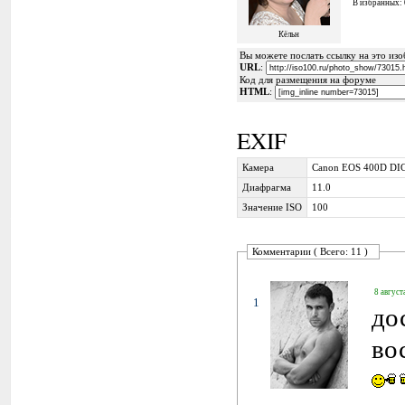
В избранных:
Кёльн
Вы можете послать ссылку на это изоб
URL
:
Код для размещения на форуме
HTML
:
EXIF
Камера
Canon EOS 400D DI
Диафрагма
11.0
Значение ISO
100
Комментарии ( Всего: 11 )
8 август
1
до
во