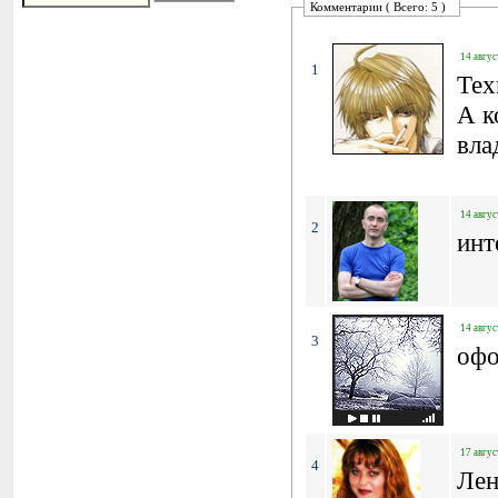
Комментарии ( Всего: 5 )
14 авгус
1
Тех
А к
вла
14 авгус
2
инт
14 авгус
3
офо
17 авгус
4
Лен