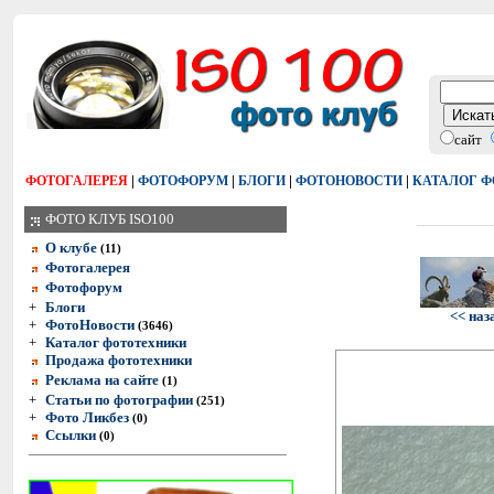
сайт
|
|
|
|
ФОТОГАЛЕРЕЯ
ФОТОФОРУМ
БЛОГИ
ФОТОНОВОСТИ
КАТАЛОГ 
ФОТО КЛУБ ISO100
О клубе
(11)
Фотогалерея
Фотофорум
+
Блоги
<< наз
+
ФотоНовости
(3646)
+
Каталог фототехники
Продажа фототехники
Реклама на сайте
(1)
+
Статьи по фотографии
(251)
+
Фото Ликбез
(0)
Ссылки
(0)