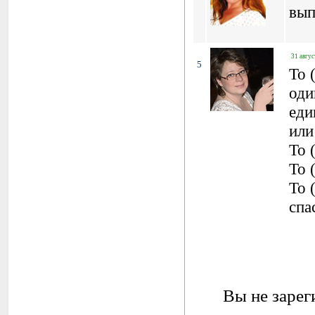
вып
31 авгус
5
To 
оди
еди
или
To 
To 
To 
спа
Вы не зарег