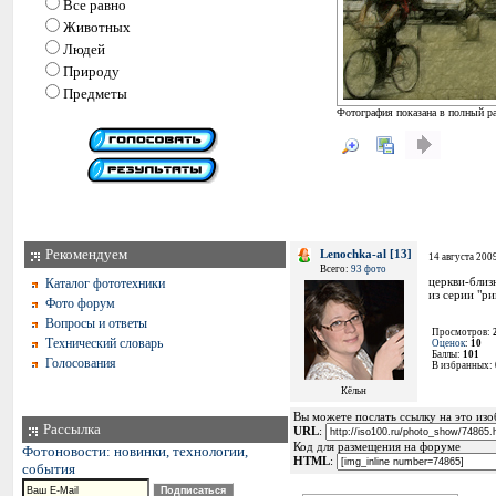
Все равно
Животных
Людей
Природу
Предметы
Фотография показана в полный ра
Рекомендуем
Lenochka-al [13]
14 августа 200
Всего:
93 фото
церкви-близ
Каталог фототехники
из серии "р
Фото форум
Вопросы и ответы
Просмотров:
Технический словарь
Оценок
:
10
Баллы:
101
Голосования
В избранных:
Кёльн
Вы можете послать ссылку на это изоб
Рассылка
URL
:
Код для размещения на форуме
Фотоновости: новинки, технологии,
HTML
:
события