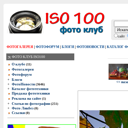
сайт
|
|
|
|
ФОТОГАЛЕРЕЯ
ФОТОФОРУМ
БЛОГИ
ФОТОНОВОСТИ
КАТАЛОГ 
ФОТО КЛУБ ISO100
О клубе
(11)
Фотогалерея
Фотофорум
+
Блоги
<< наз
+
ФотоНовости
(3646)
+
Каталог фототехники
Продажа фототехники
Реклама на сайте
(1)
+
Статьи по фотографии
(251)
+
Фото Ликбез
(0)
Ссылки
(0)