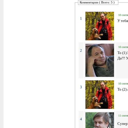
Комментарии ( Всего: 5 )
10 сентя
1
У тебя
10 сентя
2
To (1)
Да!!! 
10 сентя
3
To (2)
11 сентя
4
Супер)