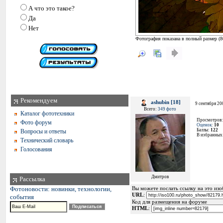
А что это такое?
Да
Нет
Фотография показана в полный размер (
8
Рекомендуем
ashubin [18]
9 сентября 20
Всего:
349 фото
Каталог фототехники
Просмотров
Фото форум
Оценок
:
10
Баллы:
122
Вопросы и ответы
В избранных
Технический словарь
Голосования
Дмитров
Рассылка
Фотоновости: новинки, технологии,
Вы можете послать ссылку на это изоб
URL
:
события
Код для размещения на форуме
HTML
: