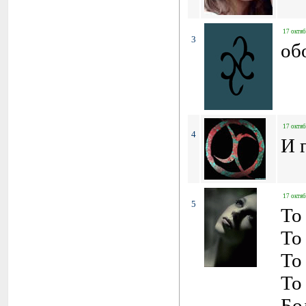
17 октяб
3
об
17 октяб
4
И 
17 октяб
5
To
To
To
To 
Бо