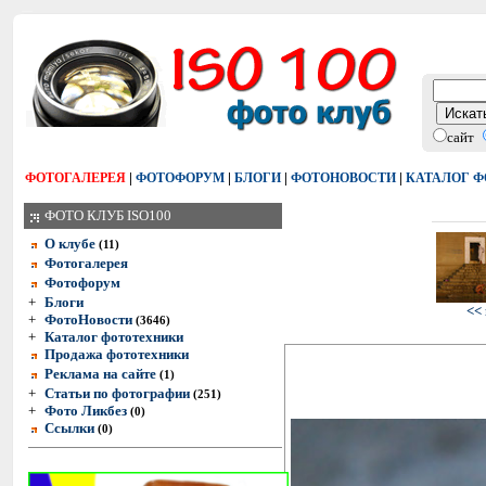
сайт
|
|
|
|
ФОТОГАЛЕРЕЯ
ФОТОФОРУМ
БЛОГИ
ФОТОНОВОСТИ
КАТАЛОГ 
ФОТО КЛУБ ISO100
О клубе
(11)
Фотогалерея
Фотофорум
+
Блоги
<<
+
ФотоНовости
(3646)
+
Каталог фототехники
Продажа фототехники
Реклама на сайте
(1)
+
Статьи по фотографии
(251)
+
Фото Ликбез
(0)
Ссылки
(0)