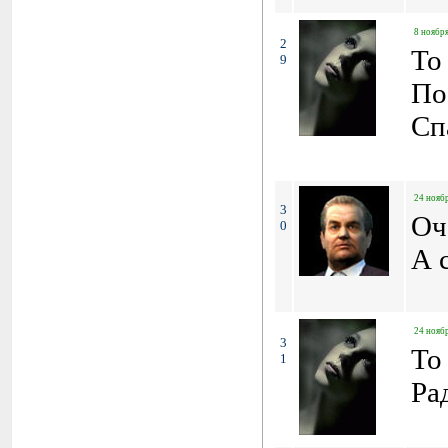
8 ноября
2
To
9
По
Сп
24 ноябр
3
Оч
0
А 
24 ноябр
3
To
1
Ра