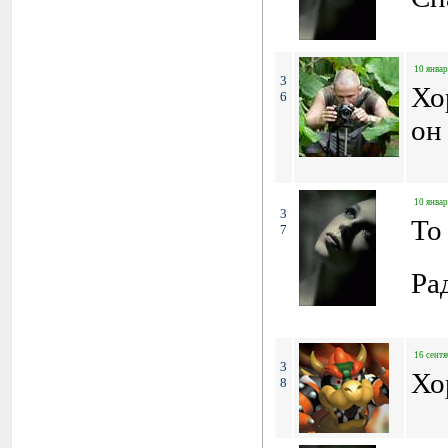
10 январ
3
6
он 
10 январ
3
To
7
Ра
16 сентя
3
Хо
8