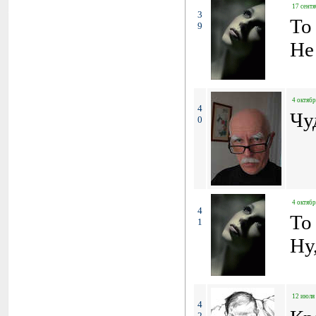
17 сентя
3
To
9
Не
4 октябр
4
Чу
0
4 октябр
4
To
1
Ну
12 июля 
4
2