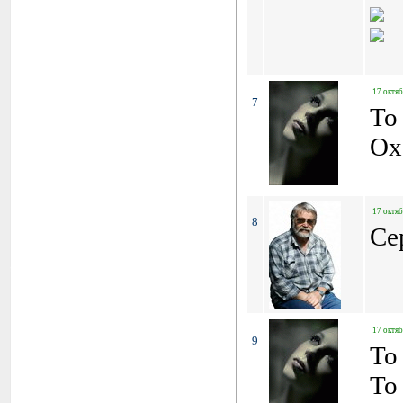
17 октяб
7
To
Ох
17 октяб
8
Се
17 октяб
9
To
To