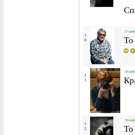
Сп
17 октяб
1
To
0
18 октяб
1
Кр
1
18 октяб
1
To
2