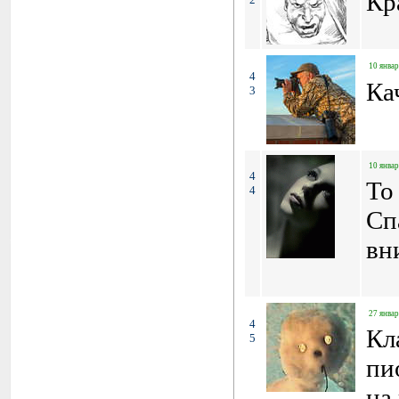
Кр
10 январ
4
Ка
3
10 январ
4
To
4
Сп
вн
27 январ
4
Кл
5
пи
на