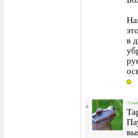
На
эт
в 
уб
ру
ос
17 октяб
6
Та
Па
вы