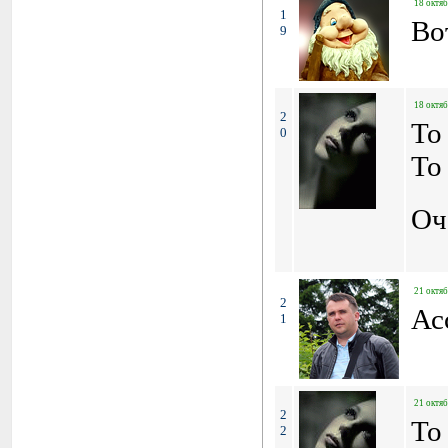
18 октяб
1
Во
9
18 октяб
2
To
0
To
Оч
21 октяб
2
Ас
1
21 октяб
2
To
2