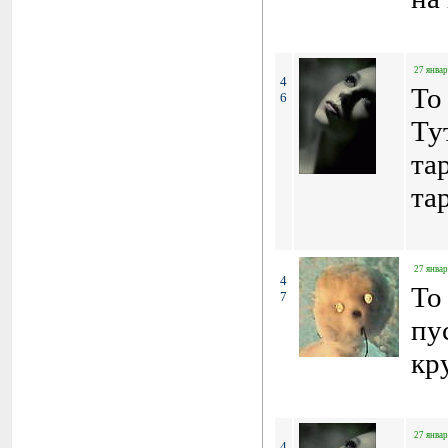
27 январ
4
To
6
Ту
та
та
27 январ
4
To
7
пу
кр
27 январ
4