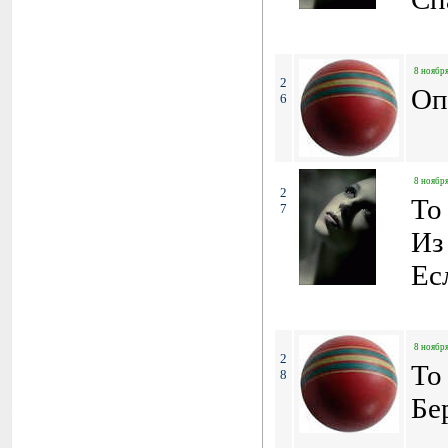
8 ноября
2
Оп
6
8 ноября
2
To
7
Из
Ес
8 ноября
2
To
8
Бе