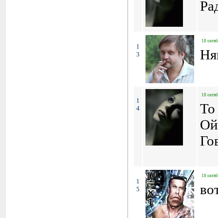
Ра
18 октяб
1
Ня
3
18 октяб
1
To 
4
Ой
Го
18 октяб
1
во
5