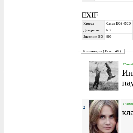
EXIF
Камера
Canon EOS 450D
Диафрагма
6.3
Значение ISO
800
Комментарии ( Всего: 48 )
17 октяб
1
Ин
па
17 октяб
2
кла