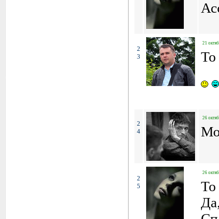
Ас
21 октяб
2
To
3
26 октяб
2
Мо
4
26 октяб
2
To
5
Да
Сп