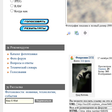
JPEG
RAW
Когда как
Фотография показана в полный размер (
999
Рекомендуем
Каталог фототехники
Феврония [15]
Фото форум
17 октября 200
Всего:
151 фото
Вопросы и ответы
Просмотров:
Технический словарь
Оценок
:
49
Голосования
Баллы:
503
В избранных
Рассылка
Фотоновости: новинки, технологии,
Град Китежъ
события
Вы можете послать ссылку на это и
URL
:
Код для размещения на форуме
HTML
: