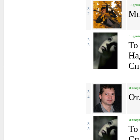
13 декаб
3
Мн
2
13 декаб
3
To
3
На
Сп
8 января
3
От
4
8 января
3
To
5
Сп