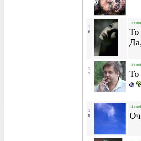
18 октяб
1
To
6
Да
18 октяб
1
To
7
18 октяб
1
Оч
8