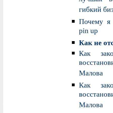
гибкий би
Почему я 
pin up
Как не от
Как зак
восстано
Малова
Как зак
восстано
Малова