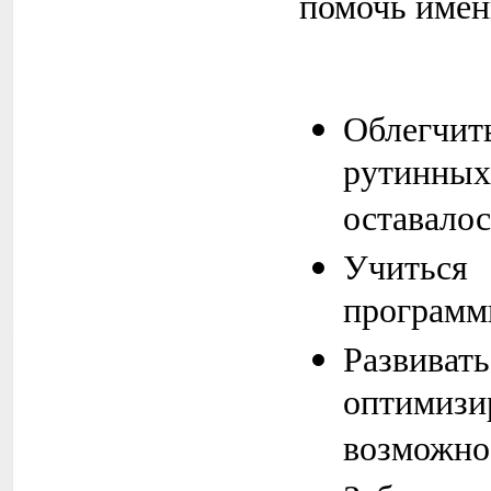
помочь имен
Облегч
рутинны
оставалос
Учиться
программ
Развиват
оптимиз
возможно