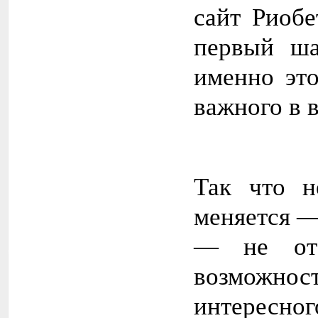
сайт Риобе
первый ша
именно это
важного в 
Так что н
меняется —
— не отс
возможнос
интересног