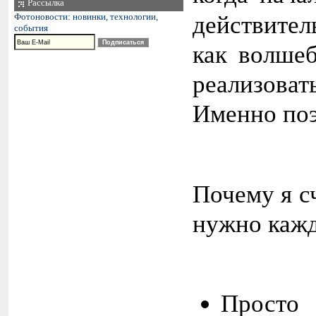
Рассылка
действите
Фотоновости: новинки, технологии,
события
как волшеб
реализова
Именно поэ
Почему я с
нужно каж
Просто