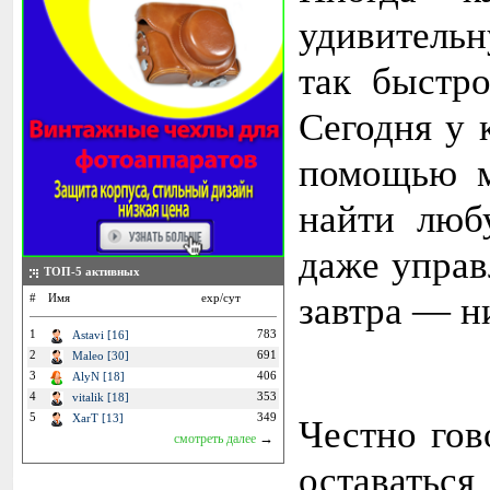
удивительн
так быстро
Сегодня у 
помощью м
найти люб
даже управ
ТОП-5 активных
завтра — ни
#
Имя
exp/сут
1
783
Astavi [16]
2
691
Maleo [30]
3
406
AlyN [18]
4
353
vitalik [18]
5
349
XarT [13]
Честно гов
→
смотреть далее
остава