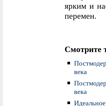
ярким и н
перемен.
Смотрите 
Постмоде
века
Постмоде
века
Идеально