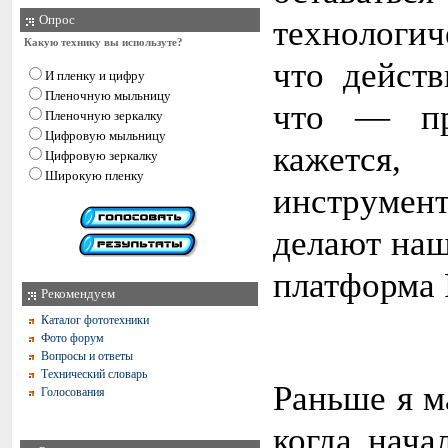
Опрос
технологич
Какую технику вы используте?
что действ
И пленку и цифру
Пленочную мыльницу
что — пр
Пленочную зеркалку
Цифровую мыльницу
кажется
Цифровую зеркалку
Широкую пленку
инструмент
делают наш
платформа 
Рекомендуем
Каталог фототехники
Фото форум
Вопросы и ответы
Технический словарь
Раньше я м
Голосования
когда нача