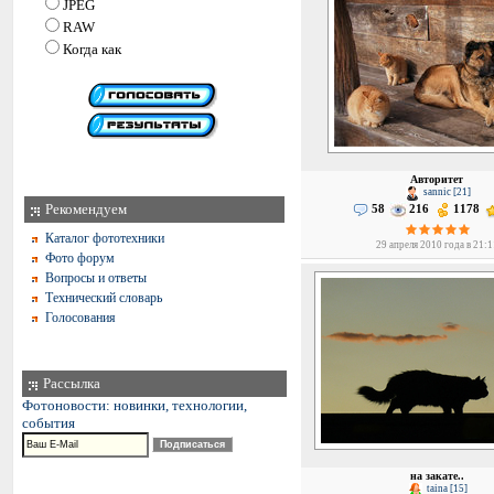
JPEG
RAW
Когда как
Авторитет
sannic [21]
Рекомендуем
58
216
1178
Каталог фототехники
29 апреля 2010 года в 21:1
Фото форум
Вопросы и ответы
Технический словарь
Голосования
Рассылка
Фотоновости: новинки, технологии,
события
на закате..
taina [15]