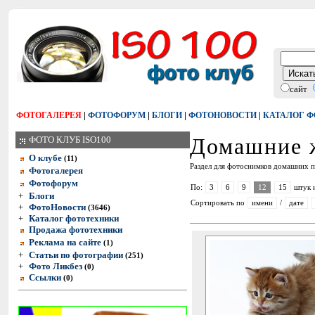
сайт
|
|
|
|
ФОТОГАЛЕРЕЯ
ФОТОФОРУМ
БЛОГИ
ФОТОНОВОСТИ
КАТАЛОГ 
Домашние ж
ФОТО КЛУБ ISO100
О клубе
(11)
Раздел для фотоснимков домашних пит
Фотогалерея
Фотофорум
По:
3
6
9
12
15
штук 
+
Блоги
Сортировать по
имени
/
дате
+
ФотоНовости
(3646)
+
Каталог фототехники
Продажа фототехники
Реклама на сайте
(1)
+
Статьи по фотографии
(251)
+
Фото Ликбез
(0)
Ссылки
(0)