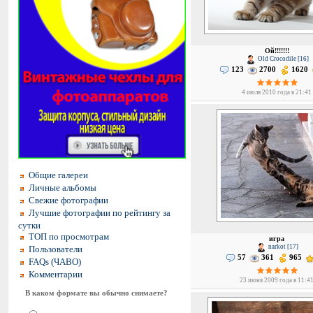
Ой!!!!!!!
Old Crocodile [16]
123
2700
1620
4 июля 2010 года в 21:41
Общие галереи
Личные альбомы
Свежие фотографии
Лучшие фотографии по рейтингу за
сутки
ТОП по просмотрам
игра
narkot [17]
Пользователи
57
361
965
FAQs (ЧАВО)
Комментарии
23 июня 2009 года в 11:4
В каком формате вы обычно снимаете?