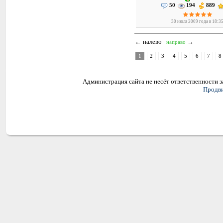
50
194
889
30 июля 2009 года в 18:3
← налево
→
направо
1
2
3
4
5
6
7
8
Администрация сайта не несёт ответственности 
Продви