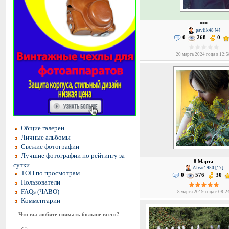
***
pavlik48 [4]
0
268
0
20 марта 2024 года в 12:
Общие галереи
Личные альбомы
Свежие фотографии
Лучшие фотографии по рейтингу за
8 Марта
сутки
Alvar1950 [17]
ТОП по просмотрам
0
576
30
Пользователи
FAQs (ЧАВО)
8 марта 2019 года в 08:2
Комментарии
Что вы любите снимать больше всего?