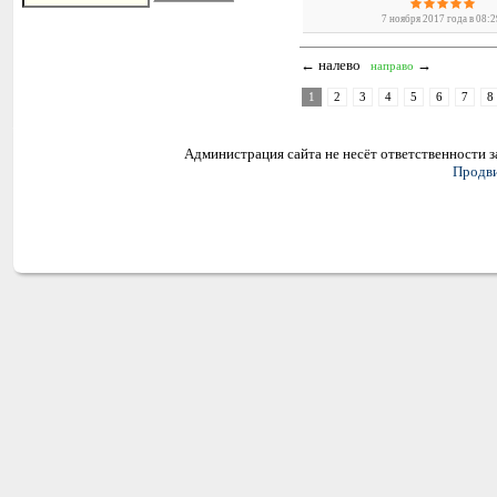
7 ноября 2017 года в 08:
← налево
→
направо
1
2
3
4
5
6
7
8
Администрация сайта не несёт ответственности 
Продви