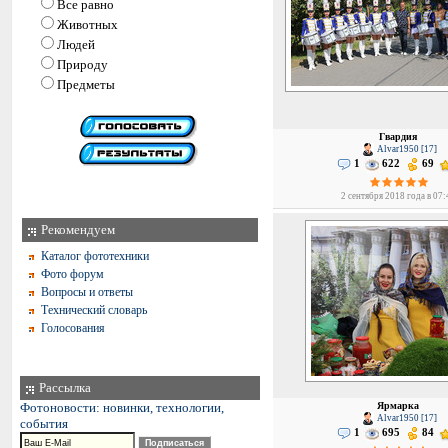
Все равно
Животных
Людей
Природу
Предметы
Гвардия
Alvar1950 [17]
1
622
69
2 сентября 2018 года в 07:
Рекомендуем
Каталог фототехники
Фото форум
Вопросы и ответы
Технический словарь
Голосования
Рассылка
Фотоновости: новинки, технологии,
Ярмарка
Alvar1950 [17]
события
1
695
84