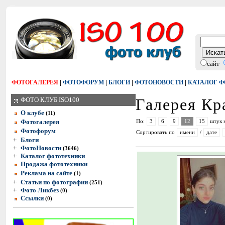
сайт
|
|
|
|
ФОТОГАЛЕРЕЯ
ФОТОФОРУМ
БЛОГИ
ФОТОНОВОСТИ
КАТАЛОГ 
Галерея Кр
ФОТО КЛУБ ISO100
О клубе
(11)
Фотогалерея
По:
3
6
9
12
15
штук 
Фотофорум
Сортировать по
имени
/
дате
+
Блоги
+
ФотоНовости
(3646)
+
Каталог фототехники
Продажа фототехники
Реклама на сайте
(1)
+
Статьи по фотографии
(251)
+
Фото Ликбез
(0)
Ссылки
(0)