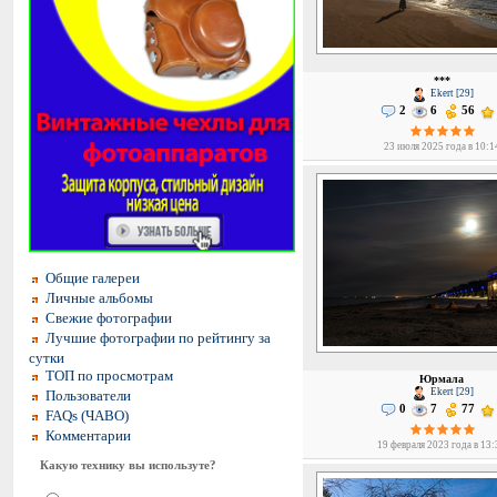
***
Ekert [29]
2
6
56
23 июля 2025 года в 10:1
Общие галереи
Личные альбомы
Свежие фотографии
Лучшие фотографии по рейтингу за
сутки
ТОП по просмотрам
Юрмала
Ekert [29]
Пользователи
0
7
77
FAQs (ЧАВО)
Комментарии
19 февраля 2023 года в 13
Какую технику вы используте?