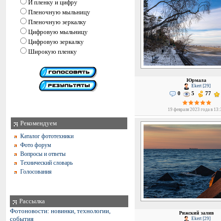
И пленку и цифру
Пленочную мыльницу
Пленочную зеркалку
Цифровую мыльницу
Цифровую зеркалку
Широкую пленку
Юрмала
Ekert [29]
0
5
77
19 февраля 2023 года в 13
Рекомендуем
Каталог фототехники
Фото форум
Вопросы и ответы
Технический словарь
Голосования
Рассылка
Фотоновости: новинки, технологии,
Рижский залив
события
Ekert [29]