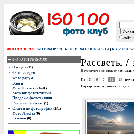
сайт
|
|
|
|
ФОТОГАЛЕРЕЯ
ФОТОФОРУМ
БЛОГИ
ФОТОНОВОСТИ
КАТАЛОГ 
Рассветы / 
ФОТО КЛУБ ISO100
О клубе
(11)
В эту категорию следует помещать п
Фотогалерея
Фотофорум
По:
3
6
9
12
15
штук 
+
Блоги
Сортировать по
имени
/
дате
+
ФотоНовости
(3646)
+
Каталог фототехники
Продажа фототехники
Реклама на сайте
(1)
+
Статьи по фотографии
(251)
+
Фото Ликбез
(0)
Ссылки
(0)