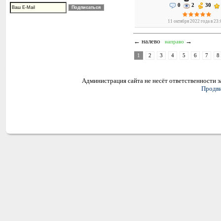
0
2
30
11 октября 2022 года в 23
← налево
→
направо
1
2
3
4
5
6
7
8
Администрация сайта не несёт ответственности 
Продви