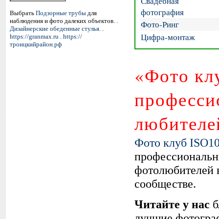
Свадебная
фотография
Выбрать
Подзорные трубы
для
наблюдения и фото далеких объектов. .
Фото-Ринг
Дизайнерские обеденные стулья
. .
Цифра-монтаж
https://granmax.ru
.
https://
троицкийрайон.рф
«Фото кл
професси
любителе
Фото клуб ISO1
профессиональн
фотолюбителей 
сообществе.
Читайте у нас
б
лучшие фотограф