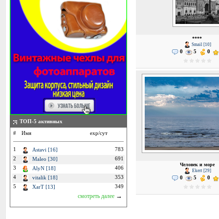
****
Smail [10]
0
5
0
ТОП-5 активных
#
Имя
exp/сут
1
783
Astavi [16]
2
691
Maleo [30]
Человек и море
3
406
AlyN [18]
Ekert [29]
4
353
vitalik [18]
0
5
0
5
349
XarT [13]
→
смотреть далее