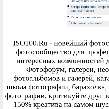
7
30 марта или когда весной 
8
О горе Ифигении ( "сопров
записка" к фото)
9
Репортажи из детства
10
О боровике и Боровом
ISO100.Ru - новейший фотос
фотосообщество для профе
интересных возможностей д
Фотофорум, галереи, не
фотоальбомов и галерей, кат
школа фотографии, барахолка,
фотографии, критикуйте другие
150% креатива на самом шус