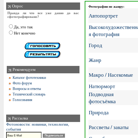
Опрос
Фотографии по жанру:
Правда ли что все уже давно до вас
Автопортрет
сфотографировано?
Высокохудожественн
Да, это так
я фотография
Нет конечно
Город
Жанр
Рекомендуем
Макро / Насекомые
Каталог фототехники
Фото форум
Натюрморт
Вопросы и ответы
Подводная
Технический словарь
Голосования
фотосъёмка
Природа
Рассылка
Фотоновости: новинки, технологии,
Рассветы / закаты
события