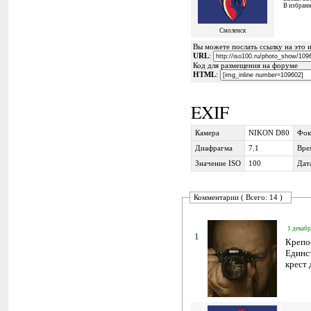
В избран
Смоленск
Вы можете послать ссылку на это и
URL
:
Код для размещения на форуме
HTML
:
EXIF
Камера
NIKON D80
Фок
Диафрагма
7.1
Вре
Значение ISO
100
Дат
Комментарии ( Всего: 14 )
1 декабр
1
Крепос
Единст
крест 