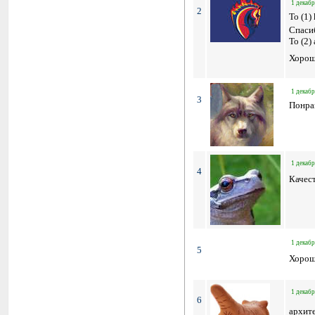
1 декабр
2
To (1)
Спаси
To (2)
Хорошо
1 декабр
3
Понра
1 декабр
4
Качест
1 декабр
5
Хорош
1 декабр
6
архит