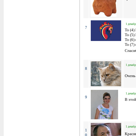
1 декабр
7
To (4)
To (5)
To (6)
To (7)
Спаси
1 декабр
8
Очень
1 декабр
9
В этой
1 декабр
1
Красив
0