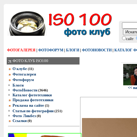
сайт
|
|
|
|
ФОТОГАЛЕРЕЯ
ФОТОФОРУМ
БЛОГИ
ФОТОНОВОСТИ
КАТАЛОГ 
ФОТО КЛУБ ISO100
О клубе
(11)
Фотогалерея
Фотофорум
+
Блоги
<< н
+
ФотоНовости
(3646)
+
Каталог фототехники
Продажа фототехники
Реклама на сайте
(1)
+
Статьи по фотографии
(251)
+
Фото Ликбез
(0)
Ссылки
(0)