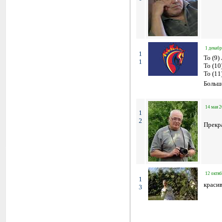
1 декабр
1
To (9)
1
To (10
To (11
Больш
14 мая 2
1
2
Прекр
12 октяб
1
краси
3