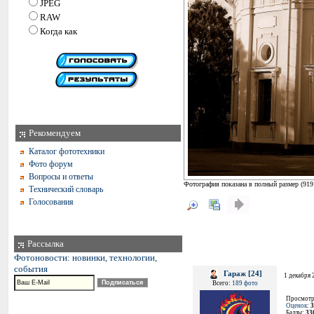
JPEG
RAW
Когда как
Рекомендуем
Каталог фототехники
Фото форум
Вопросы и ответы
Фотография показана в полный размер (
919
Технический словарь
Голосования
Рассылка
Фотоновости: новинки, технологии,
события
Гараж [24]
1 декабря 
Всего:
189 фото
Просмотр
Оценок
:
3
Баллы:
33