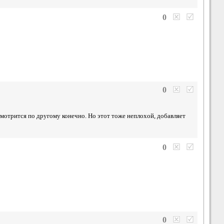
0
0
 смотрится по другому конечно. Но этот тоже неплохой, добавляет
0
0