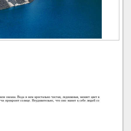
м океана. Вода в нем кристально чистая, ледниковая, меняет цвет в
учи прикроют солнце. Неудивительно, что оно манит к себе людей со