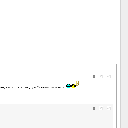
0
ю, что стоя в "воздухе" снимать сложно
0