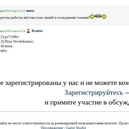
инок
варя 2010 года в 11:52
ресна работы жёсткостью линий и холодными тонами!
Kenito
варя 2010 года в 12:54
12) ps7149ri:
13) Nina Yevdokimov:
14) инок :
ибо.
е зарегистрированы у нас и не можете к
Зарегистрируйтесь 
и примите участие в обсуж
йта не несёт ответственности за размещаемый пользователями контент.
Право
Продвижение - Garin Studio