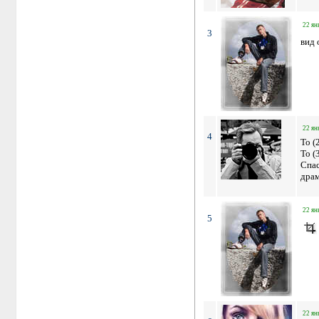
22 ян
3
вид 
22 ян
4
To (
To (
Спас
драм
22 ян
5
22 ян