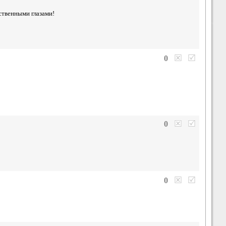
ственными глазами!
0
0
0