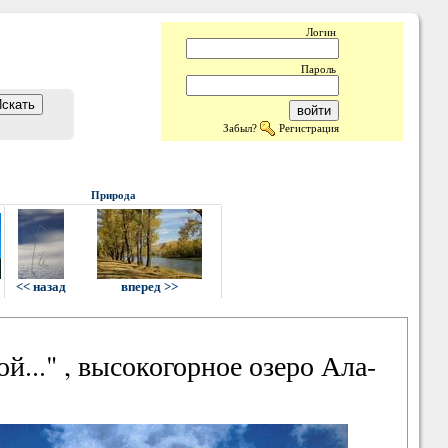
Логин
Пароль
Забыл?
Регистрация
Природа
<< назад
вперед >>
й..." , высокогорное озеро Ала-