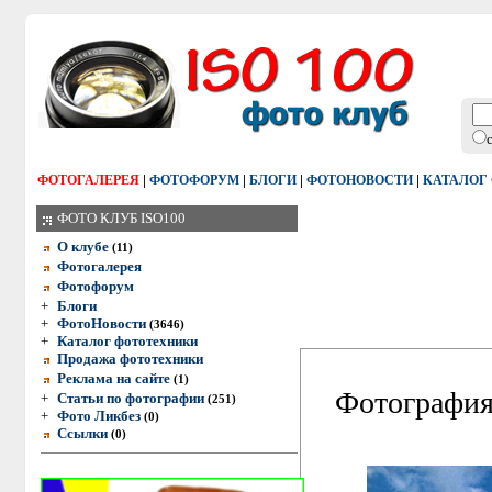
|
|
|
|
ФОТОГАЛЕРЕЯ
ФОТОФОРУМ
БЛОГИ
ФОТОНОВОСТИ
КАТАЛОГ
ФОТО КЛУБ ISO100
О клубе
(11)
Фотогалерея
Фотофорум
+
Блоги
+
ФотоНовости
(3646)
+
Каталог фототехники
Продажа фототехники
Реклама на сайте
(1)
Фотография:
+
Статьи по фотографии
(251)
+
Фото Ликбез
(0)
Ссылки
(0)