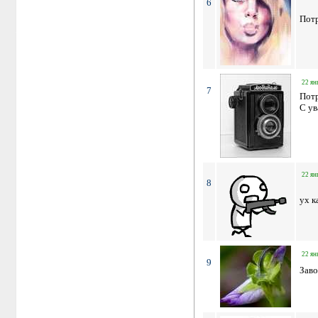
6
Пот
22 ян
7
Потр
С у
22 ян
8
ух к
22 ян
9
Заво