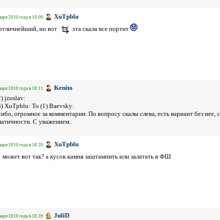
XuTpblu
варя 2010 года в 18:00
отличнейший, но вот
эта скала все портит
Kenito
варя 2010 года в 18:11
2) jzoslav:
3) XuTpblu: To (1) Baevsky:
ибо, огромное за комментарии. По вопросу скалы слева, есть вариант без нее,
атичности. С уважением.
XuTpblu
варя 2010 года в 18:20
может вот так? а кусок камня заштампить или залатать в ФШ
JuliD
варя 2010 года в 18:39