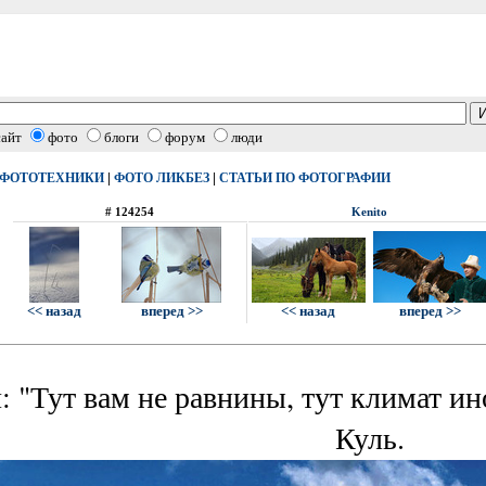
сайт
фото
блоги
форум
люди
|
|
 ФОТОТЕХНИКИ
ФОТО ЛИКБЕЗ
СТАТЬИ ПО ФОТОГРАФИИ
# 124254
Kenito
<< назад
вперед >>
<< назад
вперед >>
 "Тут вам не равнины, тут климат ино
Куль.