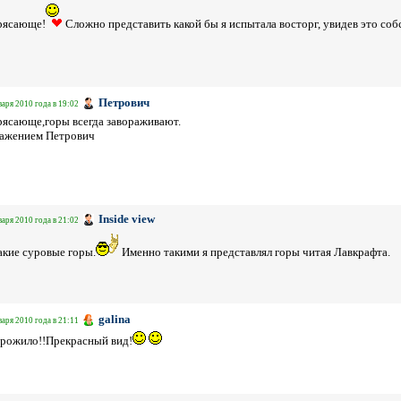
рясающе!
Сложно представить какой бы я испытала восторг, увидев это соб
Петрович
варя 2010 года в 19:02
ясающе,горы всегда завораживают.
важением Петрович
Inside view
варя 2010 года в 21:02
акие суровые горы.
Именно такими я представлял горы читая Лавкрафта.
galina
варя 2010 года в 21:11
рожило!!Прекрасный вид!