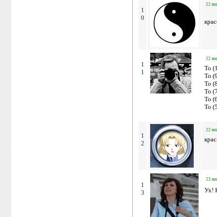
22 ян
1
0
крас
22 ян
1
To (
1
To (
To (
To (
To (
22 ян
1
кра
2
23 ян
1
Ух! 
3