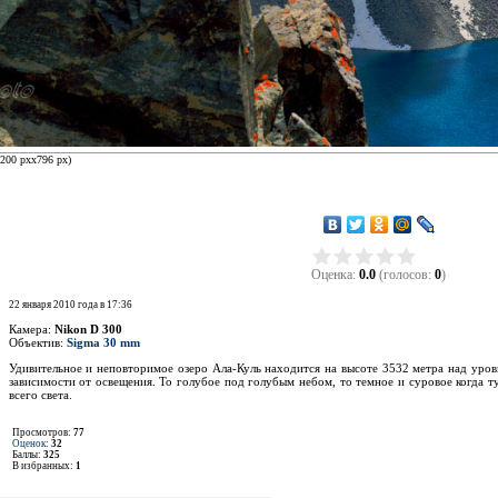
200 px
x
796 px
)
Оценка:
0.0
(голосов:
0
)
22 января 2010 года в 17:36
Камера:
Nikon D 300
Объектив:
Sigma 30 mm
Удивительное и неповторимое озеро Ала-Куль находится на высоте 3532 метра над уровне
зависимости от освещения. То голубое под голубым небом, то темное и суровое когда т
всего света.
Просмотров:
77
Оценок
:
32
Баллы:
325
В избранных:
1