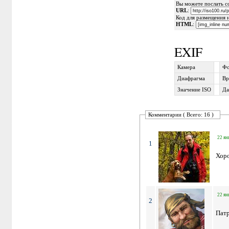
Вы можете послать сс
URL
:
Код для размещения 
HTML
:
EXIF
Камера
Фо
Диафрагма
Вр
Значение ISO
Да
Комментарии ( Всего: 16 )
22 ян
1
Хоро
22 ян
2
Пат