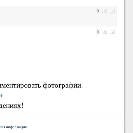
0
0
омментировать фотографии.
→
дениях!
вая информация
.