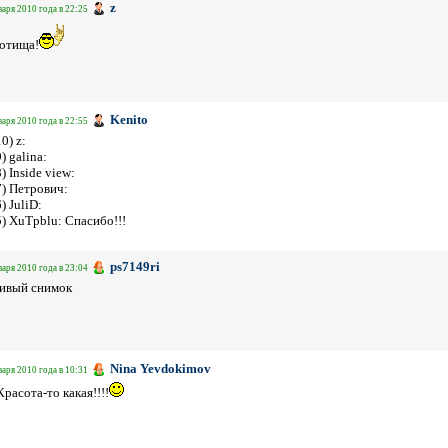
z
варя 2010 года в 22:25
отища!
Kenito
варя 2010 года в 22:55
10) z:
9) galina:
8) Inside view:
7) Петрович:
6) JuliD:
To (5) XuTpblu: Спасибо!!!
ps7149ri
варя 2010 года в 23:04
сивый снимок
Nina Yevdokimov
варя 2010 года в 10:31
Красота-то какая!!!!