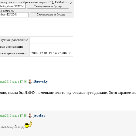
ылку на это изображение через ICQ, E-Mail и т.д.
на форуме
кусное расстояние
емя экспозиции
та и время съемки
2009:12:01 19:14:23+06:00
Baevsky
варя 2010 года в 17:46
шо, скалы бы ЛВНУ поменьше или точку съемки чуть дальше. Хотя заранее зна
jzoslav
варя 2010 года в 17:55
рисающий вид.