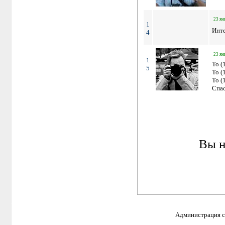
23 ян
1
Инте
4
23 ян
1
To (
5
To (
To (
Спас
Вы н
Администрация са