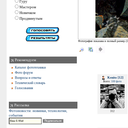
Гуру
Мастером
Новичком
Продвинутым
Фотография показана в полный размер (
1
Рекомендуем
Каталог фототехники
Фото форум
Вопросы и ответы
Kenito [12]
Всего:
100 фото
Технический словарь
Голосования
Рассылка
Фотоновости: новинки, технологии,
312
события