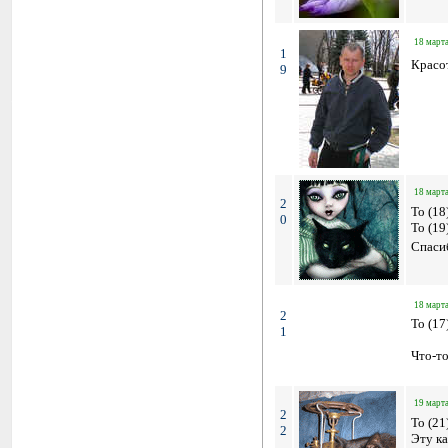
18 марта
1
Красо
9
18 марта
2
To (18
0
To (1
Спас
18 марта
2
To (17
1
Что-то
19 марта
2
To (21
2
Эту к