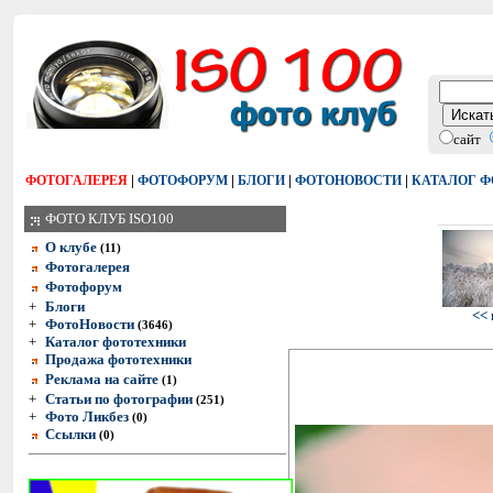
сайт
|
|
|
|
ФОТОГАЛЕРЕЯ
ФОТОФОРУМ
БЛОГИ
ФОТОНОВОСТИ
КАТАЛОГ 
ФОТО КЛУБ ISO100
О клубе
(11)
Фотогалерея
Фотофорум
+
Блоги
<< 
+
ФотоНовости
(3646)
+
Каталог фототехники
Продажа фототехники
Реклама на сайте
(1)
+
Статьи по фотографии
(251)
+
Фото Ликбез
(0)
Ссылки
(0)