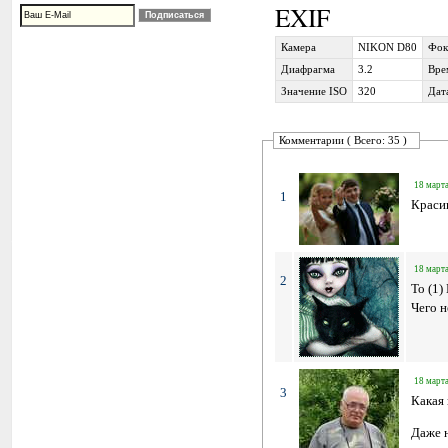
EXIF
Камера
NIKON D80
Фок
Диафрагма
3.2
Вре
Значение ISO
320
Дат
Комментарии ( Всего: 35 )
18 марта
1
Краси
18 марта
2
Чего н
18 марта
3
Какая
Даже н