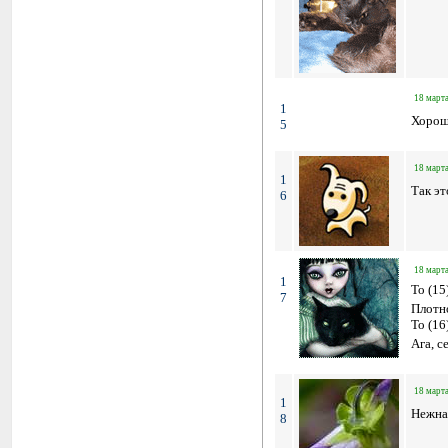
18 марта
1
Хороша
5
18 марта
1
Так эт
6
18 марта
1
To (15
7
Плотн
To (16
Ага, с
18 марта
1
Нежна
8