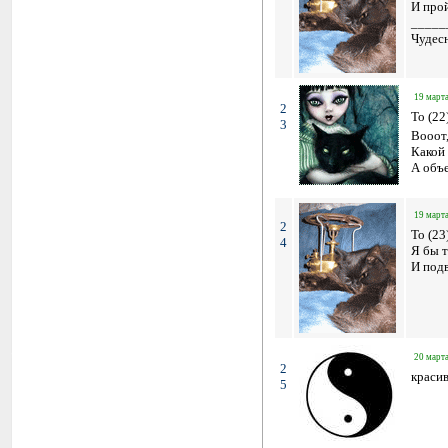
И про
_____
Чудес
19 марта
2
To (2
3
Вооот,
Какой
А объ
19 марта
2
To (23
4
Я бы т
И подв
20 марта
2
красив
5