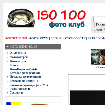
сайт
|
|
|
|
ФОТОГАЛЕРЕЯ
ФОТОФОРУМ
БЛОГИ
ФОТОНОВОСТИ
КАТАЛОГ 
ФОТО КЛУБ ISO100
О клубе
(11)
Фотогалерея
Фотофорум
+
Блоги
<< наз
+
ФотоНовости
(3646)
+
Каталог фототехники
Продажа фототехники
Реклама на сайте
(1)
+
Статьи по фотографии
(251)
+
Фото Ликбез
(0)
Ссылки
(0)