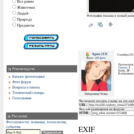
Все равно
Животных
Людей
Фотография показана в полный разме
Природу
Предметы
Agnes [13]
9 октября 201
Всего:
280 фото
Просмотров
Оценок
:
3
Рекомендуем
Баллы:
20
В избранных
Каталог фототехники
Фото форум
Вопросы и ответы
Технический словарь
Набережные Челны
Голосования
Вы можете послать ссылку на это изоб
URL
:
Код для размещения на форуме
HTML
:
Рассылка
Фотоновости: новинки, технологии,
EXIF
события