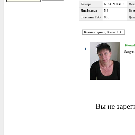
Камера
NIKON D3100
Фок
Диафрагма
5.3
Вре
Значение ISO
800
Дат
Комментарии ( Всего: 1 )
10 октяб
1
Задумч
Вы не зарег