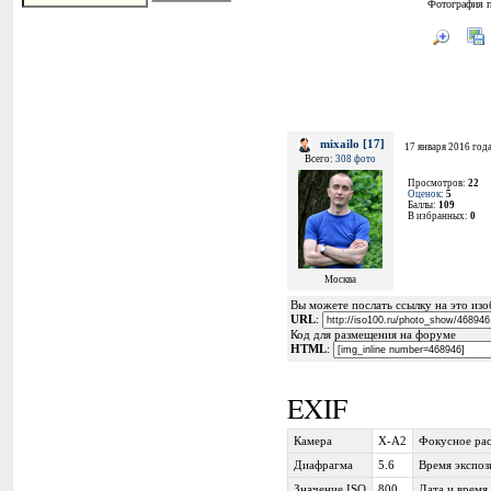
Фотография п
mixailo [17]
17 января 2016 года
Всего:
308 фото
Просмотров:
22
Оценок
:
5
Баллы:
109
В избранных:
0
Москва
Вы можете послать ссылку на это изоб
URL
:
Код для размещения на форуме
HTML
:
EXIF
Камера
X-A2
Фокусное ра
Диафрагма
5.6
Время экспоз
Значение ISO
800
Дата и время