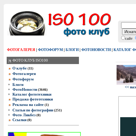
сайт
|
|
|
|
ФОТОГАЛЕРЕЯ
ФОТОФОРУМ
БЛОГИ
ФОТОНОВОСТИ
КАТАЛОГ 
ФОТО КЛУБ ISO100
О клубе
(11)
Фотогалерея
Фотофорум
+
Блоги
<< на
+
ФотоНовости
(3646)
+
Каталог фототехники
Продажа фототехники
Реклама на сайте
(1)
+
Статьи по фотографии
(251)
+
Фото Ликбез
(0)
Ссылки
(0)