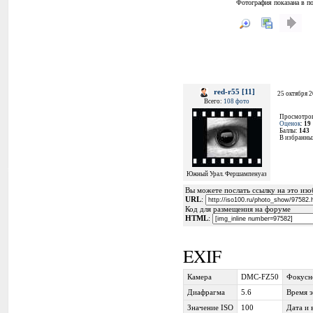
Фотография показана в п
red-r55 [11]
25 октября 2
Всего:
108 фото
Просмотро
Оценок
:
19
Баллы:
143
В избранны
Южный Урал. Фершампенуаз
Вы можете послать ссылку на это изоб
URL
:
Код для размещения на форуме
HTML
:
EXIF
Камера
DMC-FZ50
Фокусн
Диафрагма
5.6
Время 
Значение ISO
100
Дата и 