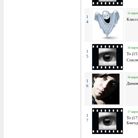
15 марта
1
Классс
4
16 марта
1
To (15
5
Спаси
16 марта
1
Динам
6
17 марта
1
To (17
7
Благод