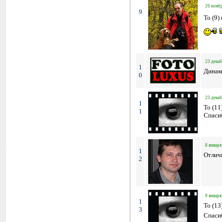
26 ноябр
9
To (9)
23 декаб
1
Динам
0
23 декаб
1
To (11
1
Спасиб
8 января
1
Отлич
2
9 января
1
To (13
3
Спаси