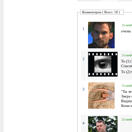
Комментарии ( Всего: 18 )
25 октяб
1
очень
25 октяб
2
To (1) 
Спасиб
To (2)
25 октяб
3
"Ты ле
Зверь 
Видиш
Кони м
25 октяб
4