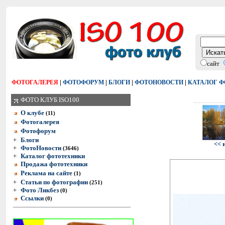
сайт
|
|
|
|
ФОТОГАЛЕРЕЯ
ФОТОФОРУМ
БЛОГИ
ФОТОНОВОСТИ
КАТАЛОГ 
ФОТО КЛУБ ISO100
О клубе
(11)
Фотогалерея
Фотофорум
+
Блоги
<< 
+
ФотоНовости
(3646)
+
Каталог фототехники
Продажа фототехники
Реклама на сайте
(1)
+
Статьи по фотографии
(251)
+
Фото Ликбез
(0)
Ссылки
(0)