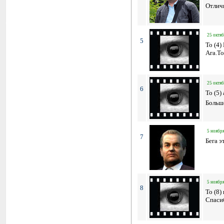
Отлич
25 октяб
5
To (4)
Ага.То
25 октяб
6
To (5)
Больш
5 ноября
7
Бега э
5 ноября
8
To (8
Спаси