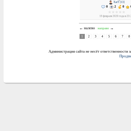
XarT [13]
0
2
0
19 февраля 2020 года в 23
← налево
→
направо
1
2
3
4
5
6
7
8
Администрация сайта не несёт ответственности 
Продви