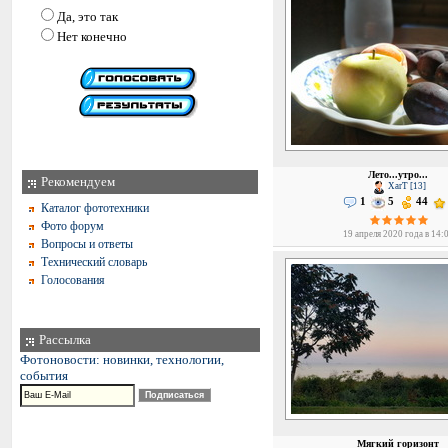
Да, это так
Нет конечно
Лето...утро...
Рекомендуем
XarT [13]
1
5
44
Каталог фототехники
Фото форум
19 апреля 2020 года в 14:
Вопросы и ответы
Технический словарь
Голосования
Рассылка
Фотоновости: новинки, технологии,
события
Мягкий горизонт