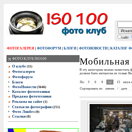
сайт
|
|
|
|
ФОТОГАЛЕРЕЯ
ФОТОФОРУМ
БЛОГИ
ФОТОНОВОСТИ
КАТАЛОГ 
Мобильная 
ФОТО КЛУБ ISO100
О клубе
(11)
В эту категорию можно поместить ф
Фотогалерея
должна быть интересна не только Ва
Фотофорум
+
Блоги
По:
3
6
9
12
15
штук 
+
ФотоНовости
(3646)
Сортировать по
имени
/
дате
+
Каталог фототехники
Продажа фототехники
Реклама на сайте
(1)
+
Статьи по фотографии
(251)
+
Фото Ликбез
(0)
Ссылки
(0)