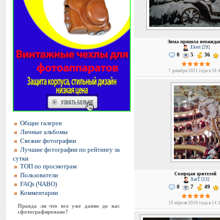
Зима пришла неожида
Ekert [29]
0
5
36
7 декабря 2021 года в 18:
Общие галереи
Личные альбомы
Свежие фотографии
Лучшие фотографии по рейтингу за
сутки
ТОП по просмотрам
Созерцая зрителей
Пользователи
XarT [13]
FAQs (ЧАВО)
0
7
49
Комментарии
19 апреля 2020 года в 14:
Правда ли что все уже давно до вас
сфотографировано?