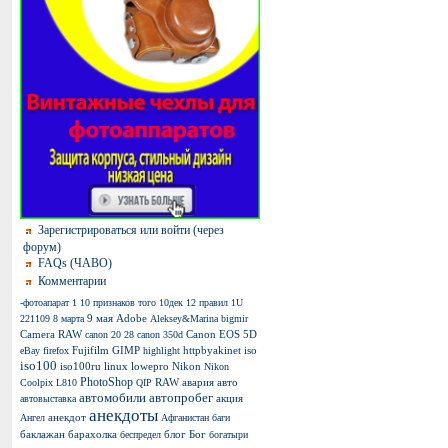
Зарегистрироваться или войти (через
форум)
FAQs (ЧАВО)
Комментарии
-фотоапарат
1
10 признаков того
10дек
12 правил
1U
9 мая
Adobe
221109
8 марта
Aleksey&Marina
bigmir
Camera RAW
Canon EOS 5D
canon 20 28
canon 350d
Fujifilm
GIMP
httpbyakinet
iso
eBay
firefox
highlight
iso100
iso100ru
linux
lowepro
Nikon
Nikon
PhotoShop
RAW
авария
авто
Coolpix L810
QIP
автомобили
автопробег
акция
автовыставка
анекдоты
анекдот
Ангел
Афганистан
баги
баклажан
барахолка
блог
Бог
беспредел
богатыри