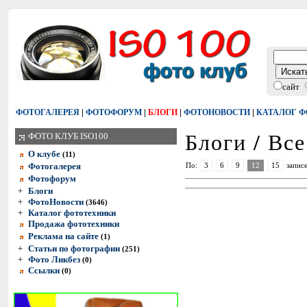
сайт
|
|
|
|
ФОТОГАЛЕРЕЯ
ФОТОФОРУМ
БЛОГИ
ФОТОНОВОСТИ
КАТАЛОГ 
Блоги / Все
ФОТО КЛУБ ISO100
О клубе
(11)
Фотогалерея
По:
3
6
9
12
15
записе
Фотофорум
+
Блоги
+
ФотоНовости
(3646)
+
Каталог фототехники
Продажа фототехники
Реклама на сайте
(1)
+
Статьи по фотографии
(251)
+
Фото Ликбез
(0)
Ссылки
(0)