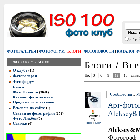
сайт
|
|
|
|
ФОТОГАЛЕРЕЯ
ФОТОФОРУМ
БЛОГИ
ФОТОНОВОСТИ
КАТАЛОГ 
Блоги / Вс
ФОТО КЛУБ ISO100
О клубе
(11)
Фотогалерея
По:
3
6
9
12
15
записе
Фотофорум
+
Блоги
+
ФотоНовости
(3646)
Сообщества
::
М
+
Каталог фототехники
Продажа фототехники
Арт-фотог
Реклама на сайте
(1)
Aleksey&
+
Статьи по фотографии
(251)
Бутявка
[
+
Фото Ликбез
(0)
12]
Ссылки
инфо
|
блог
(0)
Aleksey&
Фотограф