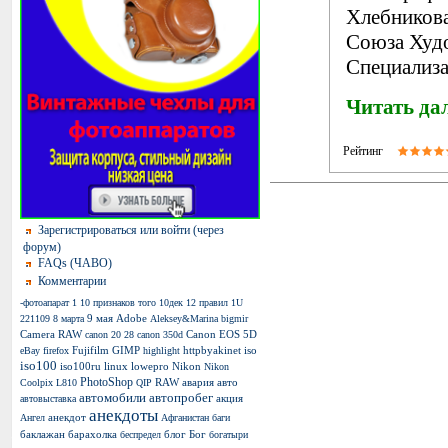
Хлебников
Союза Худ
Специализа
Читать да
Рейтинг
Зарегистрироваться или войти (через
форум)
FAQs (ЧАВО)
Комментарии
-фотоапарат
1
10 признаков того
10дек
12 правил
1U
9 мая
Adobe
221109
8 марта
Aleksey&Marina
bigmir
Camera RAW
Canon EOS 5D
canon 20 28
canon 350d
Fujifilm
GIMP
httpbyakinet
iso
eBay
firefox
highlight
iso100
iso100ru
linux
lowepro
Nikon
Nikon
PhotoShop
RAW
авария
авто
Coolpix L810
QIP
автомобили
автопробег
акция
автовыставка
анекдоты
анекдот
Ангел
Афганистан
баги
баклажан
барахолка
блог
Бог
беспредел
богатыри