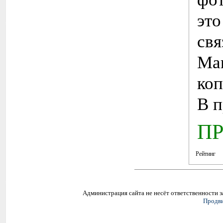
эт
св
Mar
коп
В п
П
Рейтинг
Администрация сайта не несёт ответственности 
Продви