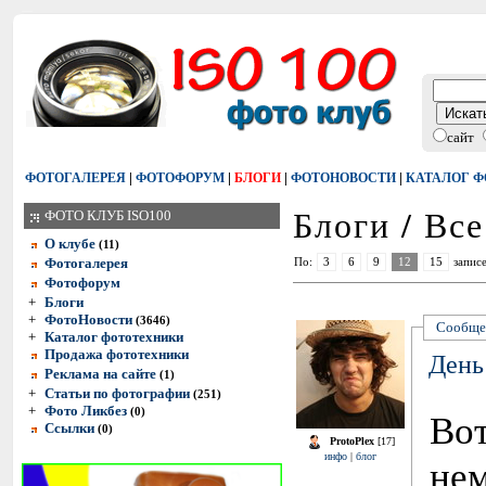
сайт
|
|
|
|
ФОТОГАЛЕРЕЯ
ФОТОФОРУМ
БЛОГИ
ФОТОНОВОСТИ
КАТАЛОГ 
Блоги / Вс
ФОТО КЛУБ ISO100
О клубе
(11)
Фотогалерея
По:
3
6
9
12
15
записе
Фотофорум
+
Блоги
+
ФотоНовости
(3646)
Сообще
+
Каталог фототехники
Продажа фототехники
День
Реклама на сайте
(1)
+
Статьи по фотографии
(251)
+
Фото Ликбез
(0)
Во
Ссылки
(0)
ProtoPlex
[17]
инфо
|
блог
н