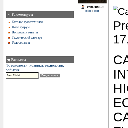
ProtoPlex
[17]
инфо
|
блог
Рекомендуем
Pr
Каталог фототехники
Фото форум
Вопросы и ответы
17
Технический словарь
Голосования
C
Рассылка
Фотоновости: новинки, технологии,
I
события
H
E
C