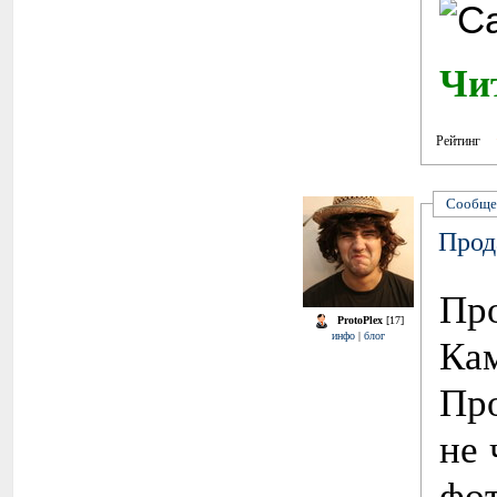
Чи
Рейтинг
Сообще
Прод
Пр
ProtoPlex
[17]
инфо
|
блог
Ка
Пр
не 
фот