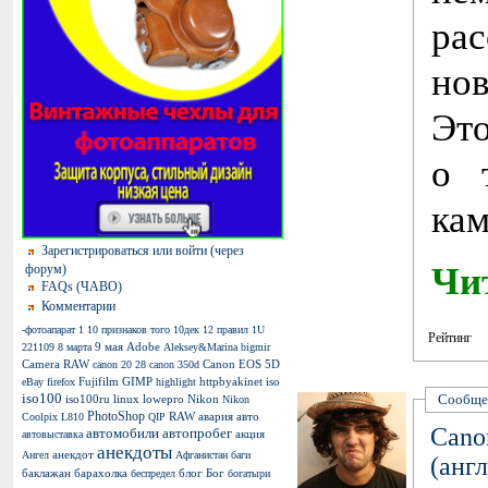
рас
но
Это
о 
кам
Зарегистрироваться или войти (через
Чи
форум)
FAQs (ЧАВО)
Комментарии
-фотоапарат
1
10 признаков того
10дек
12 правил
1U
Рейтинг
9 мая
Adobe
221109
8 марта
Aleksey&Marina
bigmir
Camera RAW
Canon EOS 5D
canon 20 28
canon 350d
Fujifilm
GIMP
httpbyakinet
iso
eBay
firefox
highlight
iso100
Сообще
iso100ru
linux
lowepro
Nikon
Nikon
PhotoShop
RAW
авария
авто
Coolpix L810
QIP
Cano
автомобили
автопробег
акция
автовыставка
анекдоты
анекдот
Ангел
Афганистан
баги
(англ
баклажан
барахолка
блог
Бог
беспредел
богатыри