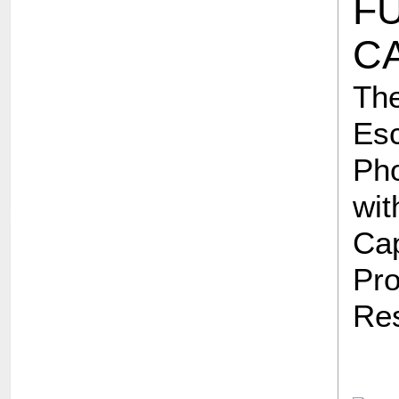
F
C
Th
Esc
Ph
wi
Ca
Pr
Res